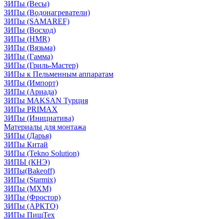
ЗИПы (Весы)
ЗИПы (Водонагреватели)
ЗИПы (SAMAREF)
ЗИПы (Восход)
ЗИПы (HMR)
ЗИПы (Вязьма)
ЗИПы (Гамма)
ЗИПы (Гриль-Мастер)
ЗИПы к Пельменным аппаратам
ЗИПы (Импорт)
ЗИПы (Ариада)
ЗИПы MAKSAN Турция
ЗИПы PRIMAX
ЗИПы (Инициатива)
Материалы для монтажа
ЗИПы (Дарья)
ЗИПы Китай
ЗИПы (Tekno Solution)
ЗИПЫ (КНЭ)
ЗИПы(Bakeoff)
ЗИПы (Starmix)
ЗИПы (МХМ)
ЗИПы (Фростор)
ЗИПы (АРКТО)
ЗИПы ПищТех