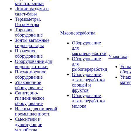
кипятильники
Линии раздачи и
салат-бары
Термометры,
Гигрометры
Торговое
Мясопереработка
оборудование
Зонты вытяжные,
Оборудование
гидрофильтры
для
Прачечное
мясопереработки
оборудование
Упаковка
Оборудование
Оборудование для
для
водоподготовки
Упак
рыбопереработки
Посудомоечное
обор
Оборудование
оборудование
Упак
для переработки
Упаковочное
мате
овощей и
оборудование
фруктов
Санитарно-
Оборудование
гигиеническое
для переработки
оборудование
молока
Насосы для пищевой
промышленности
Смесители и
душирующие
устройства