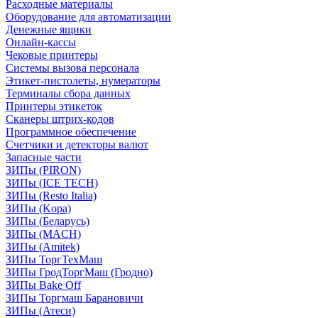
Расходные материалы
Оборудование для автоматизации
Денежные ящики
Онлайн-кассы
Чековые принтеры
Системы вызова персонала
Этикет-пистолеты, нумераторы
Терминалы сбора данных
Принтеры этикеток
Сканеры штрих-кодов
Программное обеспечение
Счетчики и детекторы валют
Запасные части
ЗИПы (PIRON)
ЗИПы (ICE TECH)
ЗИПы (Resto Italia)
ЗИПы (Kopa)
ЗИПы (Беларусь)
ЗИПы (MACH)
ЗИПы (Amitek)
ЗИПы ТоргТехМаш
ЗИПы ГродТоргМаш (Гродно)
ЗИПы Bake Off
ЗИПы Торгмаш Барановичи
ЗИПы (Атеси)