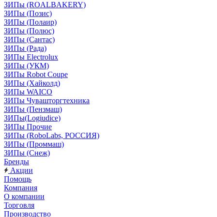
ЗИПы (ROALBAKERY)
ЗИПы (Позис)
ЗИПы (Полаир)
ЗИПы (Полюс)
ЗИПы (Сантас)
ЗИПы (Рада)
ЗИПы Electrolux
ЗИПы (УКМ)
ЗИПы Robot Coupe
ЗИПы (Хайколд)
ЗИПы WAICO
ЗИПы Чувашторгтехника
ЗИПы (Пензмаш)
ЗИПы(Logiudice)
ЗИПы Прочие
ЗИПы (RoboLabs, РОССИЯ)
ЗИПы (Проммаш)
ЗИПы (Снеж)
Бренды
Акции
Помощь
Компания
О компании
Торговля
Производство