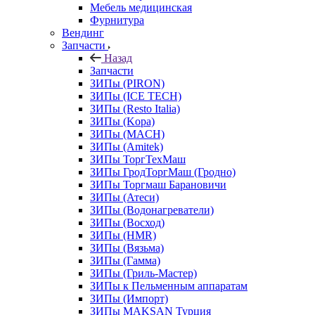
Мебель медицинская
Фурнитура
Вендинг
Запчасти
Назад
Запчасти
ЗИПы (PIRON)
ЗИПы (ICE TECH)
ЗИПы (Resto Italia)
ЗИПы (Kopa)
ЗИПы (MACH)
ЗИПы (Amitek)
ЗИПы ТоргТехМаш
ЗИПы ГродТоргМаш (Гродно)
ЗИПы Торгмаш Барановичи
ЗИПы (Атеси)
ЗИПы (Водонагреватели)
ЗИПы (Восход)
ЗИПы (HMR)
ЗИПы (Вязьма)
ЗИПы (Гамма)
ЗИПы (Гриль-Мастер)
ЗИПы к Пельменным аппаратам
ЗИПы (Импорт)
ЗИПы MAKSAN Турция