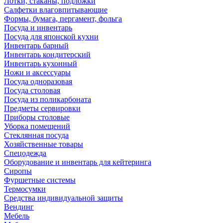
Лотки, стаканы, подложки
Салфетки влаговпитывающие
Формы, бумага, пергамент, фольга
Посуда и инвентарь
Посуда для японской кухни
Инвентарь барный
Инвентарь кондитерский
Инвентарь кухонный
Ножи и аксессуары
Посуда одноразовая
Посуда столовая
Посуда из поликарбоната
Предметы сервировки
Приборы столовые
Уборка помещений
Стеклянная посуда
Хозяйственные товары
Спецодежда
Оборудование и инвентарь для кейтеринга
Сиропы
Фуршетные системы
Термосумки
Средства индивидуальной защиты
Вендинг
Мебель