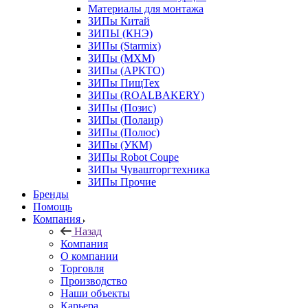
Материалы для монтажа
ЗИПы Китай
ЗИПЫ (КНЭ)
ЗИПы (Starmix)
ЗИПы (МХМ)
ЗИПы (АРКТО)
ЗИПы ПищТех
ЗИПы (ROALBAKERY)
ЗИПы (Позис)
ЗИПы (Полаир)
ЗИПы (Полюс)
ЗИПы (УКМ)
ЗИПы Robot Coupe
ЗИПы Чувашторгтехника
ЗИПы Прочие
Бренды
Помощь
Компания
Назад
Компания
О компании
Торговля
Производство
Наши объекты
Карьера