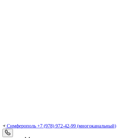
Симферополь
+7 (978) 972-42-99
(многоканальный)