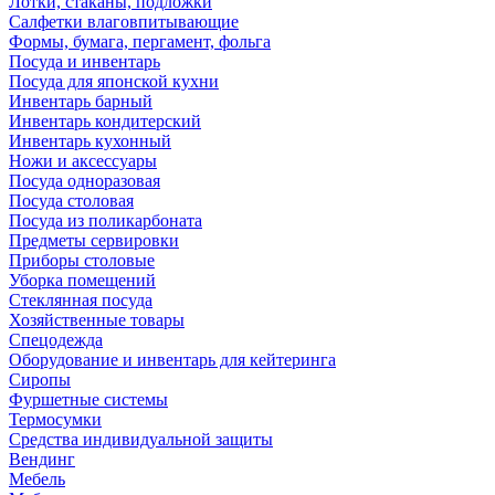
Лотки, стаканы, подложки
Салфетки влаговпитывающие
Формы, бумага, пергамент, фольга
Посуда и инвентарь
Посуда для японской кухни
Инвентарь барный
Инвентарь кондитерский
Инвентарь кухонный
Ножи и аксессуары
Посуда одноразовая
Посуда столовая
Посуда из поликарбоната
Предметы сервировки
Приборы столовые
Уборка помещений
Стеклянная посуда
Хозяйственные товары
Спецодежда
Оборудование и инвентарь для кейтеринга
Сиропы
Фуршетные системы
Термосумки
Средства индивидуальной защиты
Вендинг
Мебель