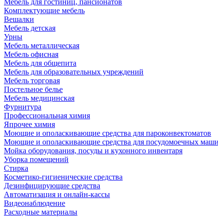
Мебель для гостиниц, пансионатов
Комплектующие мебель
Вешалки
Мебель детская
Урны
Мебель металлическая
Мебель офисная
Мебель для общепита
Мебель для образовательных учреждений
Мебель торговая
Постельное белье
Мебель медицинская
Фурнитура
Профессиональная химия
Япрочее химия
Моющие и ополаскивающие средства для пароконвектоматов
Моющие и ополаскивающие средства для посудомоечных маш
Мойка оборудования, посуды и кухонного инвентаря
Уборка помещений
Стирка
Косметико-гигиенические средства
Дезинфицирующие средства
Автоматизация и онлайн-кассы
Видеонаблюдение
Расходные материалы