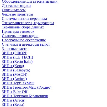
Оборудование для автоматизации
Денежные ящики
Онлайн-кассы
Чековые принтеры
Системы вызова персонала
Этикет-пистолеты, нумераторы
Терминалы сбора данных
Принтеры этикеток
Сканеры штрих-кодов
Программное обеспечение
Счетчики и детекторы валют
Запасные части
ЗИПы (PIRON)
ЗИПы (ICE TECH)
ЗИПы (Resto Italia)
ЗИПы (Kopa)
ЗИПы (Беларусь)
ЗИПы (MACH)
ЗИПы (Amitek)
ЗИПы ТоргТехМаш
ЗИПы ГродТоргМаш (Гродно)
ЗИПы Bake Off
ЗИПы Торгмаш Барановичи
ЗИПы (Атеси)
ЗИПы (Весы)