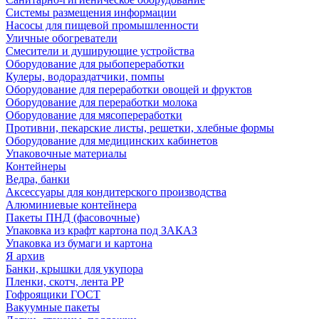
Системы размещения информации
Насосы для пищевой промышленности
Уличные обогреватели
Смесители и душирующие устройства
Оборудование для рыбопереработки
Кулеры, водораздатчики, помпы
Оборудование для переработки овощей и фруктов
Оборудование для переработки молока
Оборудование для мясопереработки
Противни, пекарские листы, решетки, хлебные формы
Оборудование для медицинских кабинетов
Упаковочные материалы
Контейнеры
Ведра, банки
Аксессуары для кондитерского производства
Алюминиевые контейнера
Пакеты ПНД (фасовочные)
Упаковка из крафт картона под ЗАКАЗ
Упаковка из бумаги и картона
Я архив
Банки, крышки для укупора
Пленки, скотч, лента РР
Гофроящики ГОСТ
Вакуумные пакеты