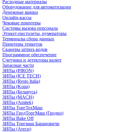
Расходные материалы
Оборудование для автоматизации
Денежные ящики
Онлайн-кассы
Чековые принтеры
Системы вызова персонала
Этикет-пистолеты, нумераторы
Терминалы сбора данных
Принтеры этикеток
Сканеры штрих-кодов
Программное обеспечение
Счетчики и детекторы валют
Запасные части
ЗИПы (PIRON)
ЗИПы (ICE TECH)
ЗИПы (Resto Italia)
ЗИПы (Kopa)
ЗИПы (Беларусь)
ЗИПы (MACH)
ЗИПы (Amitek)
ЗИПы ТоргТехМаш
ЗИПы ГродТоргМаш (Гродно)
ЗИПы Bake Off
ЗИПы Торгмаш Барановичи
ЗИПы (Атеси)