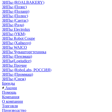
ЗИПы (ROALBAKERY)
ЗИПы (Позис)
ЗИПы (Полаир)
ЗИПы (Полюс)
ЗИПы (Сантас)
ЗИПы (Рада)
ЗИПы Electrolux
ЗИПы (УКМ)
ЗИПы Robot Coupe
ЗИПы (Хайколд)
ЗИПы WAICO
ЗИПы Чувашторгтехника
ЗИПы (Пензмаш)
ЗИПы(Logiudice)
ЗИПы Прочие
ЗИПы (RoboLabs, РОССИЯ)
ЗИПы (Проммаш)
ЗИПы (Снеж)
Бренды
Акции
Помощь
Компания
О компании
Торговля
Производство