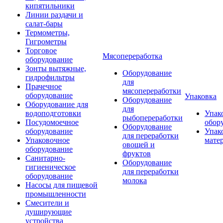
кипятильники
Линии раздачи и
салат-бары
Термометры,
Гигрометры
Торговое
Мясопереработка
оборудование
Зонты вытяжные,
Оборудование
гидрофильтры
для
Прачечное
мясопереработки
оборудование
Упаковка
Оборудование
Оборудование для
для
водоподготовки
Упак
рыбопереработки
Посудомоечное
обор
Оборудование
оборудование
Упак
для переработки
Упаковочное
мате
овощей и
оборудование
фруктов
Санитарно-
Оборудование
гигиеническое
для переработки
оборудование
молока
Насосы для пищевой
промышленности
Смесители и
душирующие
устройства