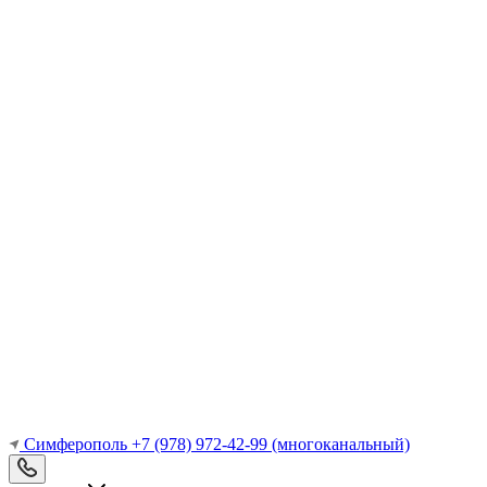
Симферополь
+7 (978) 972-42-99
(многоканальный)