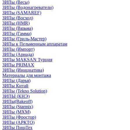
ЗИПы (Весы)
ЗИПы (Водонагреватели)
ЗИПы (SAMAREF)
ЗИПы (Восход)
ЗИПы (HMR)
ЗИПы (Вязьма)
ЗИПы (Гамма)
ЗИПы (Гриль-Мастер)
ЗИПы к Пельменным аппаратам
ЗИПы (Импорт)
ЗИПы (Ариада)
ЗИПы MAKSAN Турция
ЗИПы PRIMAX
ЗИПы (Инициатива)
Материалы для монтажа
ЗИПы (Дарья)
ЗИПы Китай
ЗИПы (Tekno Solution)
ЗИПЫ (КНЭ)
ЗИПы(Bakeoff)
ЗИПы (Starmix)
ЗИПы (МХМ)
ЗИПы (Фростор)
ЗИПы (АРКТО)
ЗИПы ПищТех