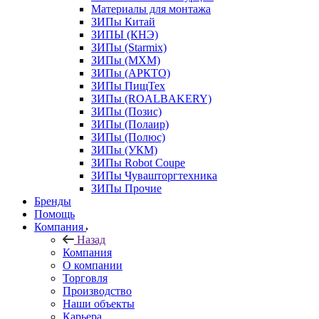
Материалы для монтажа
ЗИПы Китай
ЗИПЫ (КНЭ)
ЗИПы (Starmix)
ЗИПы (МХМ)
ЗИПы (АРКТО)
ЗИПы ПищТех
ЗИПы (ROALBAKERY)
ЗИПы (Позис)
ЗИПы (Полаир)
ЗИПы (Полюс)
ЗИПы (УКМ)
ЗИПы Robot Coupe
ЗИПы Чувашторгтехника
ЗИПы Прочие
Бренды
Помощь
Компания
Назад
Компания
О компании
Торговля
Производство
Наши объекты
Карьера