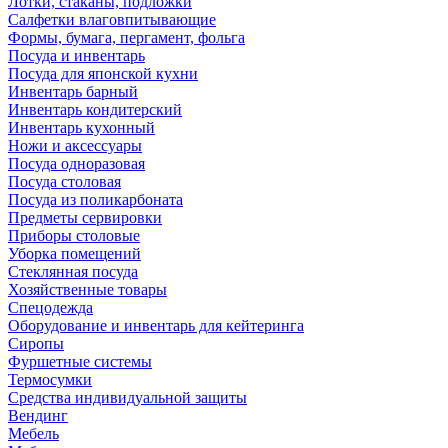
Лотки, стаканы, подложки
Салфетки влаговпитывающие
Формы, бумага, пергамент, фольга
Посуда и инвентарь
Посуда для японской кухни
Инвентарь барный
Инвентарь кондитерский
Инвентарь кухонный
Ножи и аксессуары
Посуда одноразовая
Посуда столовая
Посуда из поликарбоната
Предметы сервировки
Приборы столовые
Уборка помещений
Стеклянная посуда
Хозяйственные товары
Спецодежда
Оборудование и инвентарь для кейтеринга
Сиропы
Фуршетные системы
Термосумки
Средства индивидуальной защиты
Вендинг
Мебель