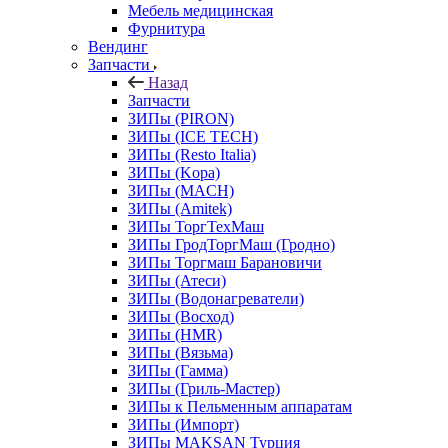
Мебель медицинская
Фурнитура
Вендинг
Запчасти
Назад
Запчасти
ЗИПы (PIRON)
ЗИПы (ICE TECH)
ЗИПы (Resto Italia)
ЗИПы (Kopa)
ЗИПы (MACH)
ЗИПы (Amitek)
ЗИПы ТоргТехМаш
ЗИПы ГродТоргМаш (Гродно)
ЗИПы Торгмаш Барановичи
ЗИПы (Атеси)
ЗИПы (Водонагреватели)
ЗИПы (Восход)
ЗИПы (HMR)
ЗИПы (Вязьма)
ЗИПы (Гамма)
ЗИПы (Гриль-Мастер)
ЗИПы к Пельменным аппаратам
ЗИПы (Импорт)
ЗИПы MAKSAN Турция