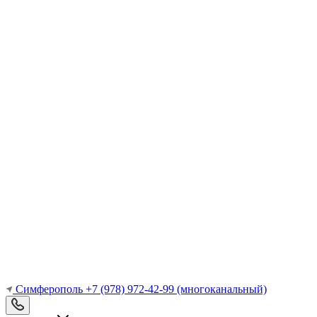
Симферополь
+7 (978) 972-42-99
(многоканальный)