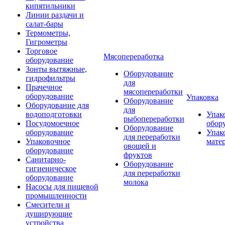
кипятильники
Линии раздачи и
салат-бары
Термометры,
Гигрометры
Торговое
Мясопереработка
оборудование
Зонты вытяжные,
Оборудование
гидрофильтры
для
Прачечное
мясопереработки
оборудование
Упаковка
Оборудование
Оборудование для
для
водоподготовки
Упак
рыбопереработки
Посудомоечное
обор
Оборудование
оборудование
Упак
для переработки
Упаковочное
мате
овощей и
оборудование
фруктов
Санитарно-
Оборудование
гигиеническое
для переработки
оборудование
молока
Насосы для пищевой
промышленности
Смесители и
душирующие
устройства