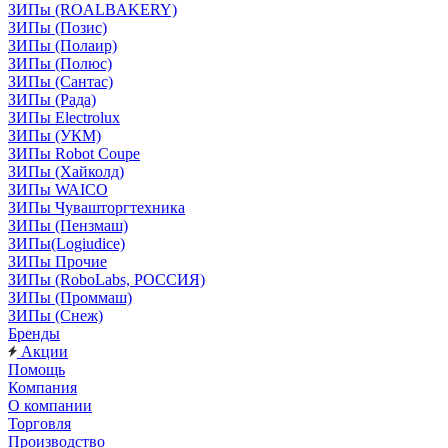
ЗИПы (ROALBAKERY)
ЗИПы (Позис)
ЗИПы (Полаир)
ЗИПы (Полюс)
ЗИПы (Сантас)
ЗИПы (Рада)
ЗИПы Electrolux
ЗИПы (УКМ)
ЗИПы Robot Coupe
ЗИПы (Хайколд)
ЗИПы WAICO
ЗИПы Чувашторгтехника
ЗИПы (Пензмаш)
ЗИПы(Logiudice)
ЗИПы Прочие
ЗИПы (RoboLabs, РОССИЯ)
ЗИПы (Проммаш)
ЗИПы (Снеж)
Бренды
Акции
Помощь
Компания
О компании
Торговля
Производство