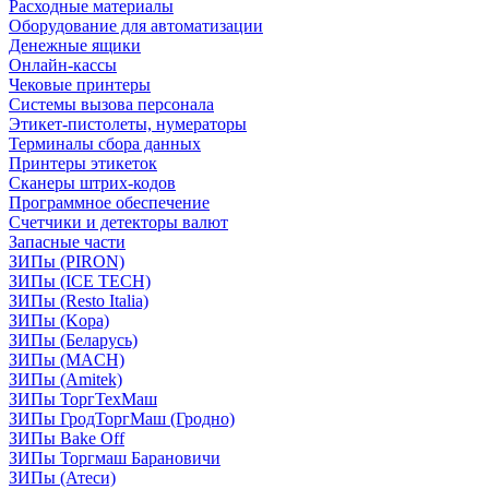
Расходные материалы
Оборудование для автоматизации
Денежные ящики
Онлайн-кассы
Чековые принтеры
Системы вызова персонала
Этикет-пистолеты, нумераторы
Терминалы сбора данных
Принтеры этикеток
Сканеры штрих-кодов
Программное обеспечение
Счетчики и детекторы валют
Запасные части
ЗИПы (PIRON)
ЗИПы (ICE TECH)
ЗИПы (Resto Italia)
ЗИПы (Kopa)
ЗИПы (Беларусь)
ЗИПы (MACH)
ЗИПы (Amitek)
ЗИПы ТоргТехМаш
ЗИПы ГродТоргМаш (Гродно)
ЗИПы Bake Off
ЗИПы Торгмаш Барановичи
ЗИПы (Атеси)