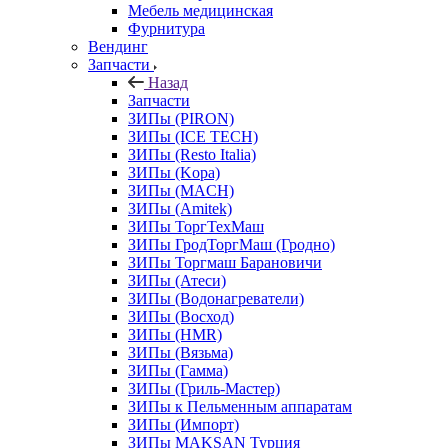
Мебель медицинская
Фурнитура
Вендинг
Запчасти
Назад
Запчасти
ЗИПы (PIRON)
ЗИПы (ICE TECH)
ЗИПы (Resto Italia)
ЗИПы (Kopa)
ЗИПы (MACH)
ЗИПы (Amitek)
ЗИПы ТоргТехМаш
ЗИПы ГродТоргМаш (Гродно)
ЗИПы Торгмаш Барановичи
ЗИПы (Атеси)
ЗИПы (Водонагреватели)
ЗИПы (Восход)
ЗИПы (HMR)
ЗИПы (Вязьма)
ЗИПы (Гамма)
ЗИПы (Гриль-Мастер)
ЗИПы к Пельменным аппаратам
ЗИПы (Импорт)
ЗИПы MAKSAN Турция