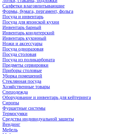
Лотки, стаканы, подложки
Салфетки влаговпитывающие
Формы, бумага, пергамент, фольга
Посуда и инвентарь
Посуда для японской кухни
Инвентарь барный
Инвентарь кондитерский
Инвентарь кухонный
Ножи и аксессуары
Посуда одноразовая
Посуда столовая
Посуда из поликарбоната
Предметы сервировки
Приборы столовые
Уборка помещений
Стеклянная посуда
Хозяйственные товары
Спецодежда
Оборудование и инвентарь для кейтеринга
Сиропы
Фуршетные системы
Термосумки
Средства индивидуальной защиты
Вендинг
Мебель