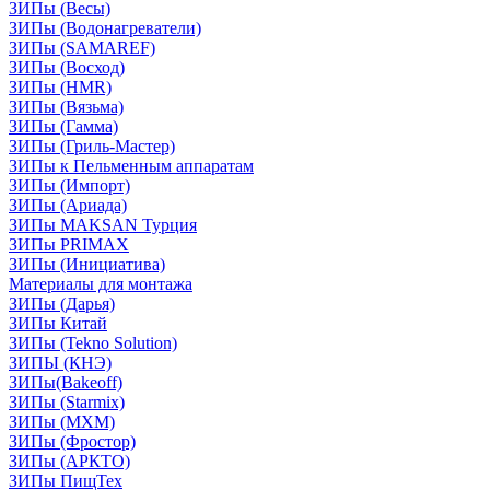
ЗИПы (Весы)
ЗИПы (Водонагреватели)
ЗИПы (SAMAREF)
ЗИПы (Восход)
ЗИПы (HMR)
ЗИПы (Вязьма)
ЗИПы (Гамма)
ЗИПы (Гриль-Мастер)
ЗИПы к Пельменным аппаратам
ЗИПы (Импорт)
ЗИПы (Ариада)
ЗИПы MAKSAN Турция
ЗИПы PRIMAX
ЗИПы (Инициатива)
Материалы для монтажа
ЗИПы (Дарья)
ЗИПы Китай
ЗИПы (Tekno Solution)
ЗИПЫ (КНЭ)
ЗИПы(Bakeoff)
ЗИПы (Starmix)
ЗИПы (МХМ)
ЗИПы (Фростор)
ЗИПы (АРКТО)
ЗИПы ПищТех