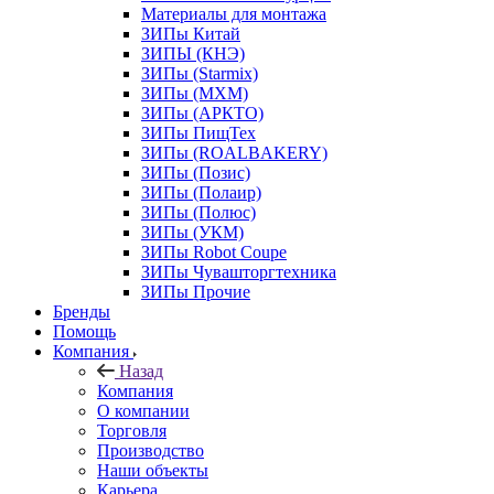
Материалы для монтажа
ЗИПы Китай
ЗИПЫ (КНЭ)
ЗИПы (Starmix)
ЗИПы (МХМ)
ЗИПы (АРКТО)
ЗИПы ПищТех
ЗИПы (ROALBAKERY)
ЗИПы (Позис)
ЗИПы (Полаир)
ЗИПы (Полюс)
ЗИПы (УКМ)
ЗИПы Robot Coupe
ЗИПы Чувашторгтехника
ЗИПы Прочие
Бренды
Помощь
Компания
Назад
Компания
О компании
Торговля
Производство
Наши объекты
Карьера