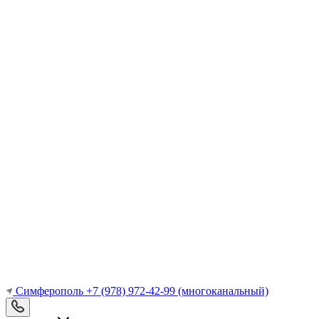
Симферополь
+7 (978) 972-42-99
(многоканальный)