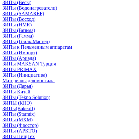
ЗИПы (Весы)
ЗИПы (Водонагреватели)
ЗИПы (SAMAREF)
ЗИПы (Восход)
ЗИПы (HMR)
ЗИПы (Вязьма)
ЗИПы (Гамма)
ЗИПы (Гриль-Мастер)
ЗИПы к Пельменным аппаратам
ЗИПы (Импорт)
ЗИПы (Ариада)
ЗИПы MAKSAN Турция
ЗИПы PRIMAX
ЗИПы (Инициатива)
Материалы для монтажа
ЗИПы (Дарья)
ЗИПы Китай
ЗИПы (Tekno Solution)
ЗИПЫ (КНЭ)
ЗИПы(Bakeoff)
ЗИПы (Starmix)
ЗИПы (МХМ)
ЗИПы (Фростор)
ЗИПы (АРКТО)
ЗИПы ПищТех