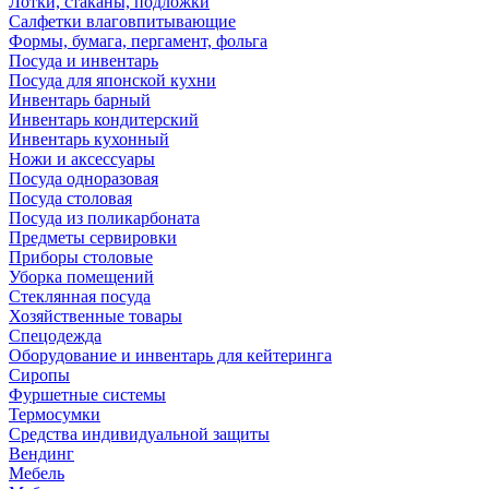
Лотки, стаканы, подложки
Салфетки влаговпитывающие
Формы, бумага, пергамент, фольга
Посуда и инвентарь
Посуда для японской кухни
Инвентарь барный
Инвентарь кондитерский
Инвентарь кухонный
Ножи и аксессуары
Посуда одноразовая
Посуда столовая
Посуда из поликарбоната
Предметы сервировки
Приборы столовые
Уборка помещений
Стеклянная посуда
Хозяйственные товары
Спецодежда
Оборудование и инвентарь для кейтеринга
Сиропы
Фуршетные системы
Термосумки
Средства индивидуальной защиты
Вендинг
Мебель