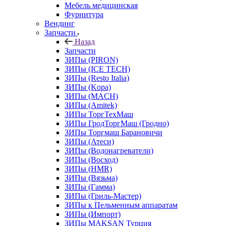
Мебель медицинская
Фурнитура
Вендинг
Запчасти
Назад
Запчасти
ЗИПы (PIRON)
ЗИПы (ICE TECH)
ЗИПы (Resto Italia)
ЗИПы (Kopa)
ЗИПы (MACH)
ЗИПы (Amitek)
ЗИПы ТоргТехМаш
ЗИПы ГродТоргМаш (Гродно)
ЗИПы Торгмаш Барановичи
ЗИПы (Атеси)
ЗИПы (Водонагреватели)
ЗИПы (Восход)
ЗИПы (HMR)
ЗИПы (Вязьма)
ЗИПы (Гамма)
ЗИПы (Гриль-Мастер)
ЗИПы к Пельменным аппаратам
ЗИПы (Импорт)
ЗИПы MAKSAN Турция