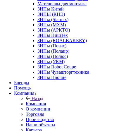
Материалы для монтажа
ЗИПы Китай
ЗИПЫ (КНЭ)
ЗИПы (Starmix)
ЗИПы (МХМ)
ЗИПы (АРКТО)
ЗИПы ПищТех
ЗИПы (ROALBAKERY)
ЗИПы (Позис)
ЗИПы (Полаир)
ЗИПы (Полюс)
ЗИПы (УКМ)
ЗИПы Robot Coupe
ЗИПы Чувашторгтехника
ЗИПы Прочие
Бренды
Помощь
Компания
Назад
Компания
О компании
Торговля
Производство
Наши объекты
Карьера