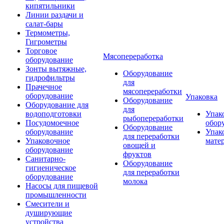
кипятильники
Линии раздачи и
салат-бары
Термометры,
Гигрометры
Торговое
Мясопереработка
оборудование
Зонты вытяжные,
Оборудование
гидрофильтры
для
Прачечное
мясопереработки
оборудование
Упаковка
Оборудование
Оборудование для
для
водоподготовки
Упак
рыбопереработки
Посудомоечное
обор
Оборудование
оборудование
Упак
для переработки
Упаковочное
мате
овощей и
оборудование
фруктов
Санитарно-
Оборудование
гигиеническое
для переработки
оборудование
молока
Насосы для пищевой
промышленности
Смесители и
душирующие
устройства