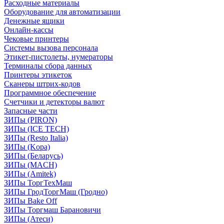
Расходные материалы
Оборудование для автоматизации
Денежные ящики
Онлайн-кассы
Чековые принтеры
Системы вызова персонала
Этикет-пистолеты, нумераторы
Терминалы сбора данных
Принтеры этикеток
Сканеры штрих-кодов
Программное обеспечение
Счетчики и детекторы валют
Запасные части
ЗИПы (PIRON)
ЗИПы (ICE TECH)
ЗИПы (Resto Italia)
ЗИПы (Kopa)
ЗИПы (Беларусь)
ЗИПы (MACH)
ЗИПы (Amitek)
ЗИПы ТоргТехМаш
ЗИПы ГродТоргМаш (Гродно)
ЗИПы Bake Off
ЗИПы Торгмаш Барановичи
ЗИПы (Атеси)