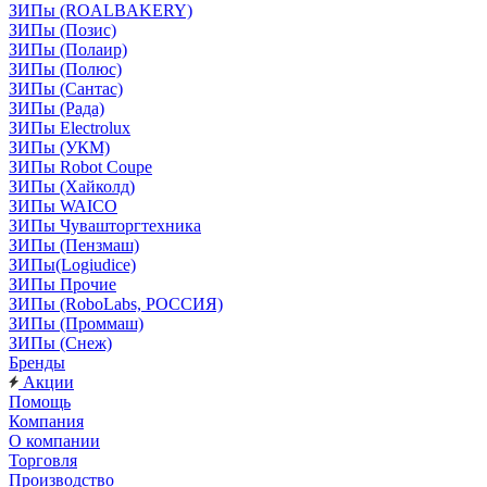
ЗИПы (ROALBAKERY)
ЗИПы (Позис)
ЗИПы (Полаир)
ЗИПы (Полюс)
ЗИПы (Сантас)
ЗИПы (Рада)
ЗИПы Electrolux
ЗИПы (УКМ)
ЗИПы Robot Coupe
ЗИПы (Хайколд)
ЗИПы WAICO
ЗИПы Чувашторгтехника
ЗИПы (Пензмаш)
ЗИПы(Logiudice)
ЗИПы Прочие
ЗИПы (RoboLabs, РОССИЯ)
ЗИПы (Проммаш)
ЗИПы (Снеж)
Бренды
Акции
Помощь
Компания
О компании
Торговля
Производство