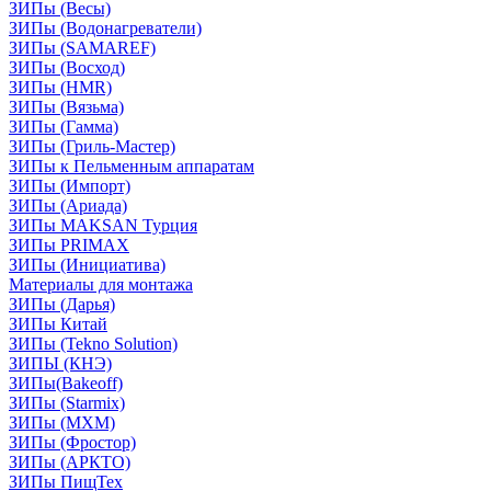
ЗИПы (Весы)
ЗИПы (Водонагреватели)
ЗИПы (SAMAREF)
ЗИПы (Восход)
ЗИПы (HMR)
ЗИПы (Вязьма)
ЗИПы (Гамма)
ЗИПы (Гриль-Мастер)
ЗИПы к Пельменным аппаратам
ЗИПы (Импорт)
ЗИПы (Ариада)
ЗИПы MAKSAN Турция
ЗИПы PRIMAX
ЗИПы (Инициатива)
Материалы для монтажа
ЗИПы (Дарья)
ЗИПы Китай
ЗИПы (Tekno Solution)
ЗИПЫ (КНЭ)
ЗИПы(Bakeoff)
ЗИПы (Starmix)
ЗИПы (МХМ)
ЗИПы (Фростор)
ЗИПы (АРКТО)
ЗИПы ПищТех