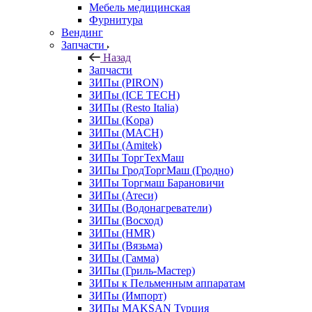
Мебель медицинская
Фурнитура
Вендинг
Запчасти
Назад
Запчасти
ЗИПы (PIRON)
ЗИПы (ICE TECH)
ЗИПы (Resto Italia)
ЗИПы (Kopa)
ЗИПы (MACH)
ЗИПы (Amitek)
ЗИПы ТоргТехМаш
ЗИПы ГродТоргМаш (Гродно)
ЗИПы Торгмаш Барановичи
ЗИПы (Атеси)
ЗИПы (Водонагреватели)
ЗИПы (Восход)
ЗИПы (HMR)
ЗИПы (Вязьма)
ЗИПы (Гамма)
ЗИПы (Гриль-Мастер)
ЗИПы к Пельменным аппаратам
ЗИПы (Импорт)
ЗИПы MAKSAN Турция