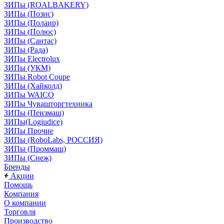
ЗИПы (ROALBAKERY)
ЗИПы (Позис)
ЗИПы (Полаир)
ЗИПы (Полюс)
ЗИПы (Сантас)
ЗИПы (Рада)
ЗИПы Electrolux
ЗИПы (УКМ)
ЗИПы Robot Coupe
ЗИПы (Хайколд)
ЗИПы WAICO
ЗИПы Чувашторгтехника
ЗИПы (Пензмаш)
ЗИПы(Logiudice)
ЗИПы Прочие
ЗИПы (RoboLabs, РОССИЯ)
ЗИПы (Проммаш)
ЗИПы (Снеж)
Бренды
Акции
Помощь
Компания
О компании
Торговля
Производство