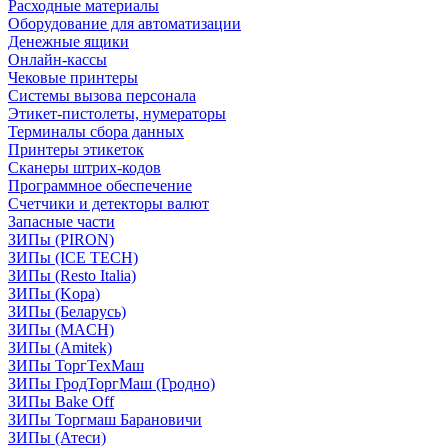
Расходные материалы
Оборудование для автоматизации
Денежные ящики
Онлайн-кассы
Чековые принтеры
Системы вызова персонала
Этикет-пистолеты, нумераторы
Терминалы сбора данных
Принтеры этикеток
Сканеры штрих-кодов
Программное обеспечение
Счетчики и детекторы валют
Запасные части
ЗИПы (PIRON)
ЗИПы (ICE TECH)
ЗИПы (Resto Italia)
ЗИПы (Kopa)
ЗИПы (Беларусь)
ЗИПы (MACH)
ЗИПы (Amitek)
ЗИПы ТоргТехМаш
ЗИПы ГродТоргМаш (Гродно)
ЗИПы Bake Off
ЗИПы Торгмаш Барановичи
ЗИПы (Атеси)