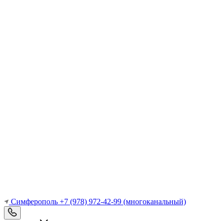
Симферополь
+7 (978) 972-42-99
(многоканальный)