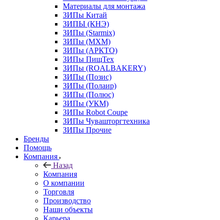
Материалы для монтажа
ЗИПы Китай
ЗИПЫ (КНЭ)
ЗИПы (Starmix)
ЗИПы (МХМ)
ЗИПы (АРКТО)
ЗИПы ПищТех
ЗИПы (ROALBAKERY)
ЗИПы (Позис)
ЗИПы (Полаир)
ЗИПы (Полюс)
ЗИПы (УКМ)
ЗИПы Robot Coupe
ЗИПы Чувашторгтехника
ЗИПы Прочие
Бренды
Помощь
Компания
Назад
Компания
О компании
Торговля
Производство
Наши объекты
Карьера