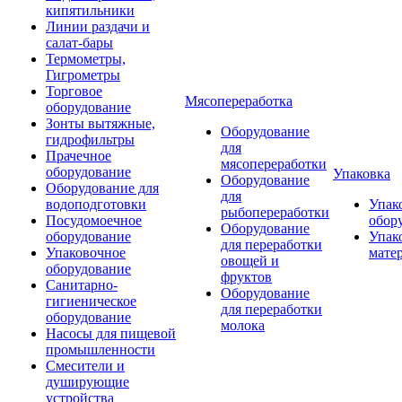
кипятильники
Линии раздачи и
салат-бары
Термометры,
Гигрометры
Торговое
Мясопереработка
оборудование
Зонты вытяжные,
Оборудование
гидрофильтры
для
Прачечное
мясопереработки
оборудование
Упаковка
Оборудование
Оборудование для
для
водоподготовки
Упак
рыбопереработки
Посудомоечное
обор
Оборудование
оборудование
Упак
для переработки
Упаковочное
мате
овощей и
оборудование
фруктов
Санитарно-
Оборудование
гигиеническое
для переработки
оборудование
молока
Насосы для пищевой
промышленности
Смесители и
душирующие
устройства