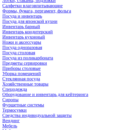
Лотки, стаканы, подложки
Салфетки влаговпитывающие
Формы, бумага, пергамент, фольга
Посуда и инвентарь
Посуда для японской кухни
Инвентарь барный
Инвентарь кондитерский
Инвентарь кухонный
Ножи и аксессуары
Посуда одноразовая
Посуда столовая
Посуда из поликарбоната
Предметы сервировки
Приборы столовые
Уборка помещений
Стеклянная посуда
Хозяйственные товары
Спецодежда
Оборудование и инвентарь для кейтеринга
Сиропы
Фуршетные системы
Термосумки
Средства индивидуальной защиты
Вендинг
Мебель