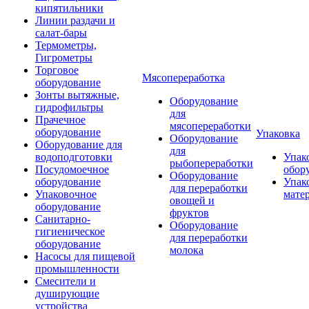
кипятильники
Линии раздачи и
салат-бары
Термометры,
Гигрометры
Торговое
Мясопереработка
оборудование
Зонты вытяжные,
Оборудование
гидрофильтры
для
Прачечное
мясопереработки
оборудование
Упаковка
Оборудование
Оборудование для
для
водоподготовки
Упак
рыбопереработки
Посудомоечное
обор
Оборудование
оборудование
Упак
для переработки
Упаковочное
мате
овощей и
оборудование
фруктов
Санитарно-
Оборудование
гигиеническое
для переработки
оборудование
молока
Насосы для пищевой
промышленности
Смесители и
душирующие
устройства