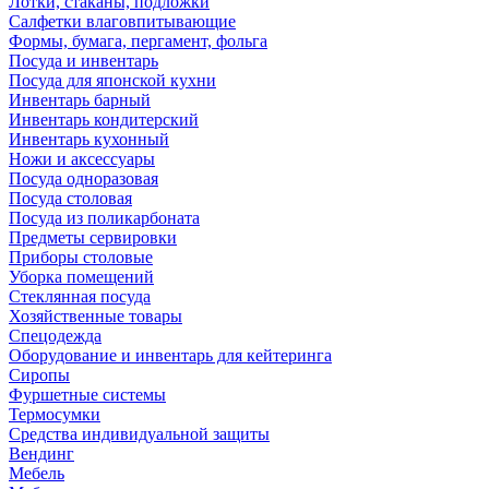
Лотки, стаканы, подложки
Салфетки влаговпитывающие
Формы, бумага, пергамент, фольга
Посуда и инвентарь
Посуда для японской кухни
Инвентарь барный
Инвентарь кондитерский
Инвентарь кухонный
Ножи и аксессуары
Посуда одноразовая
Посуда столовая
Посуда из поликарбоната
Предметы сервировки
Приборы столовые
Уборка помещений
Стеклянная посуда
Хозяйственные товары
Спецодежда
Оборудование и инвентарь для кейтеринга
Сиропы
Фуршетные системы
Термосумки
Средства индивидуальной защиты
Вендинг
Мебель