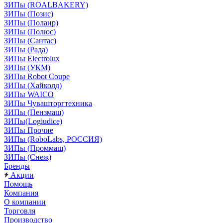
ЗИПы (ROALBAKERY)
ЗИПы (Позис)
ЗИПы (Полаир)
ЗИПы (Полюс)
ЗИПы (Сантас)
ЗИПы (Рада)
ЗИПы Electrolux
ЗИПы (УКМ)
ЗИПы Robot Coupe
ЗИПы (Хайколд)
ЗИПы WAICO
ЗИПы Чувашторгтехника
ЗИПы (Пензмаш)
ЗИПы(Logiudice)
ЗИПы Прочие
ЗИПы (RoboLabs, РОССИЯ)
ЗИПы (Проммаш)
ЗИПы (Снеж)
Бренды
Акции
Помощь
Компания
О компании
Торговля
Производство