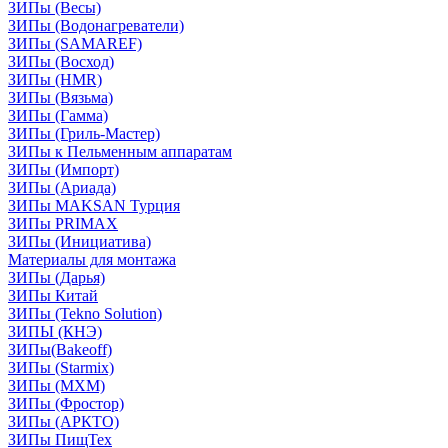
ЗИПы (Весы)
ЗИПы (Водонагреватели)
ЗИПы (SAMAREF)
ЗИПы (Восход)
ЗИПы (HMR)
ЗИПы (Вязьма)
ЗИПы (Гамма)
ЗИПы (Гриль-Мастер)
ЗИПы к Пельменным аппаратам
ЗИПы (Импорт)
ЗИПы (Ариада)
ЗИПы MAKSAN Турция
ЗИПы PRIMAX
ЗИПы (Инициатива)
Материалы для монтажа
ЗИПы (Дарья)
ЗИПы Китай
ЗИПы (Tekno Solution)
ЗИПЫ (КНЭ)
ЗИПы(Bakeoff)
ЗИПы (Starmix)
ЗИПы (МХМ)
ЗИПы (Фростор)
ЗИПы (АРКТО)
ЗИПы ПищТех