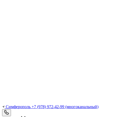
Симферополь
+7 (978) 972-42-99
(многоканальный)