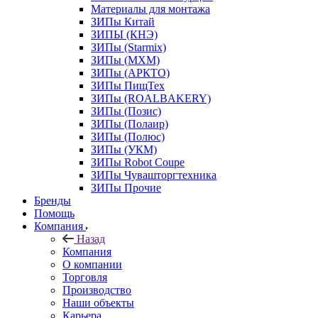
Материалы для монтажа
ЗИПы Китай
ЗИПЫ (КНЭ)
ЗИПы (Starmix)
ЗИПы (МХМ)
ЗИПы (АРКТО)
ЗИПы ПищТех
ЗИПы (ROALBAKERY)
ЗИПы (Позис)
ЗИПы (Полаир)
ЗИПы (Полюс)
ЗИПы (УКМ)
ЗИПы Robot Coupe
ЗИПы Чувашторгтехника
ЗИПы Прочие
Бренды
Помощь
Компания
Назад
Компания
О компании
Торговля
Производство
Наши объекты
Карьера