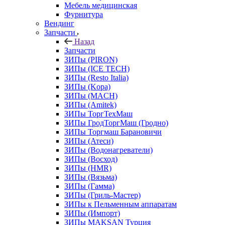
Мебель медицинская
Фурнитура
Вендинг
Запчасти
Назад
Запчасти
ЗИПы (PIRON)
ЗИПы (ICE TECH)
ЗИПы (Resto Italia)
ЗИПы (Kopa)
ЗИПы (MACH)
ЗИПы (Amitek)
ЗИПы ТоргТехМаш
ЗИПы ГродТоргМаш (Гродно)
ЗИПы Торгмаш Барановичи
ЗИПы (Атеси)
ЗИПы (Водонагреватели)
ЗИПы (Восход)
ЗИПы (HMR)
ЗИПы (Вязьма)
ЗИПы (Гамма)
ЗИПы (Гриль-Мастер)
ЗИПы к Пельменным аппаратам
ЗИПы (Импорт)
ЗИПы MAKSAN Турция