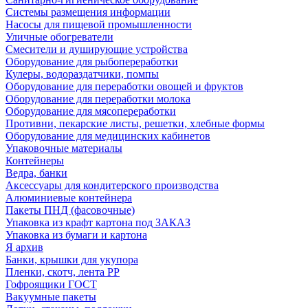
Системы размещения информации
Насосы для пищевой промышленности
Уличные обогреватели
Смесители и душирующие устройства
Оборудование для рыбопереработки
Кулеры, водораздатчики, помпы
Оборудование для переработки овощей и фруктов
Оборудование для переработки молока
Оборудование для мясопереработки
Противни, пекарские листы, решетки, хлебные формы
Оборудование для медицинских кабинетов
Упаковочные материалы
Контейнеры
Ведра, банки
Аксессуары для кондитерского производства
Алюминиевые контейнера
Пакеты ПНД (фасовочные)
Упаковка из крафт картона под ЗАКАЗ
Упаковка из бумаги и картона
Я архив
Банки, крышки для укупора
Пленки, скотч, лента РР
Гофроящики ГОСТ
Вакуумные пакеты