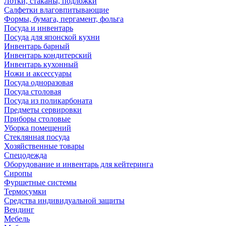
Лотки, стаканы, подложки
Салфетки влаговпитывающие
Формы, бумага, пергамент, фольга
Посуда и инвентарь
Посуда для японской кухни
Инвентарь барный
Инвентарь кондитерский
Инвентарь кухонный
Ножи и аксессуары
Посуда одноразовая
Посуда столовая
Посуда из поликарбоната
Предметы сервировки
Приборы столовые
Уборка помещений
Стеклянная посуда
Хозяйственные товары
Спецодежда
Оборудование и инвентарь для кейтеринга
Сиропы
Фуршетные системы
Термосумки
Средства индивидуальной защиты
Вендинг
Мебель