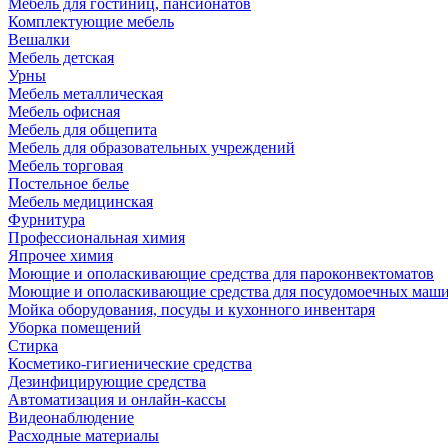
Мебель для гостиниц, пансионатов
Комплектующие мебель
Вешалки
Мебель детская
Урны
Мебель металлическая
Мебель офисная
Мебель для общепита
Мебель для образовательных учреждений
Мебель торговая
Постельное белье
Мебель медицинская
Фурнитура
Профессиональная химия
Япрочее химия
Моющие и ополаскивающие средства для пароконвектоматов
Моющие и ополаскивающие средства для посудомоечных маш
Мойка оборудования, посуды и кухонного инвентаря
Уборка помещений
Стирка
Косметико-гигиенические средства
Дезинфицирующие средства
Автоматизация и онлайн-кассы
Видеонаблюдение
Расходные материалы