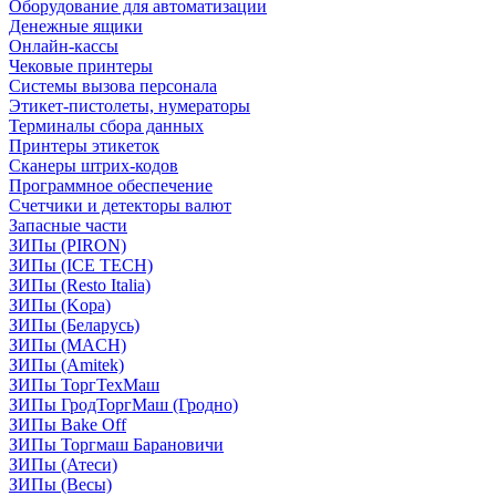
Оборудование для автоматизации
Денежные ящики
Онлайн-кассы
Чековые принтеры
Системы вызова персонала
Этикет-пистолеты, нумераторы
Терминалы сбора данных
Принтеры этикеток
Сканеры штрих-кодов
Программное обеспечение
Счетчики и детекторы валют
Запасные части
ЗИПы (PIRON)
ЗИПы (ICE TECH)
ЗИПы (Resto Italia)
ЗИПы (Kopa)
ЗИПы (Беларусь)
ЗИПы (MACH)
ЗИПы (Amitek)
ЗИПы ТоргТехМаш
ЗИПы ГродТоргМаш (Гродно)
ЗИПы Bake Off
ЗИПы Торгмаш Барановичи
ЗИПы (Атеси)
ЗИПы (Весы)