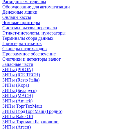
Расходные материалы
Оборудование для автоматизации
Денежные ящики
Онлайн-кассы
Чековые принтеры
Системы вызова персонала
Этикет-пистолеты, нумераторы
Терминалы сбора данных
Принтеры этикеток
Сканеры штрих-кодов
Программное обеспечение
Счетчики и детекторы валют
Запасные части
ЗИПы (PIRON)
ЗИПы (ICE TECH)
ЗИПы (Resto Italia)
ЗИПы (Kopa)
ЗИПы (Беларусь)
ЗИПы (MACH)
ЗИПы (Amitek)
ЗИПы ТоргТехМаш
ЗИПы ГродТоргМаш (Гродно)
ЗИПы Bake Off
ЗИПы Торгмаш Барановичи
ЗИПы (Атеси)