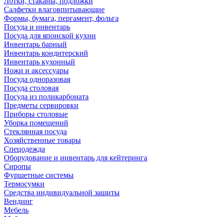
Лотки, стаканы, подложки
Салфетки влаговпитывающие
Формы, бумага, пергамент, фольга
Посуда и инвентарь
Посуда для японской кухни
Инвентарь барный
Инвентарь кондитерский
Инвентарь кухонный
Ножи и аксессуары
Посуда одноразовая
Посуда столовая
Посуда из поликарбоната
Предметы сервировки
Приборы столовые
Уборка помещений
Стеклянная посуда
Хозяйственные товары
Спецодежда
Оборудование и инвентарь для кейтеринга
Сиропы
Фуршетные системы
Термосумки
Средства индивидуальной защиты
Вендинг
Мебель