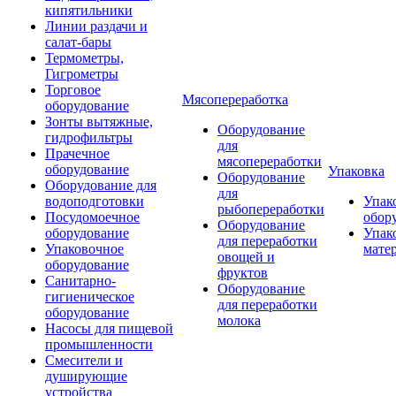
кипятильники
Линии раздачи и
салат-бары
Термометры,
Гигрометры
Торговое
Мясопереработка
оборудование
Зонты вытяжные,
Оборудование
гидрофильтры
для
Прачечное
мясопереработки
оборудование
Упаковка
Оборудование
Оборудование для
для
водоподготовки
Упак
рыбопереработки
Посудомоечное
обор
Оборудование
оборудование
Упак
для переработки
Упаковочное
мате
овощей и
оборудование
фруктов
Санитарно-
Оборудование
гигиеническое
для переработки
оборудование
молока
Насосы для пищевой
промышленности
Смесители и
душирующие
устройства