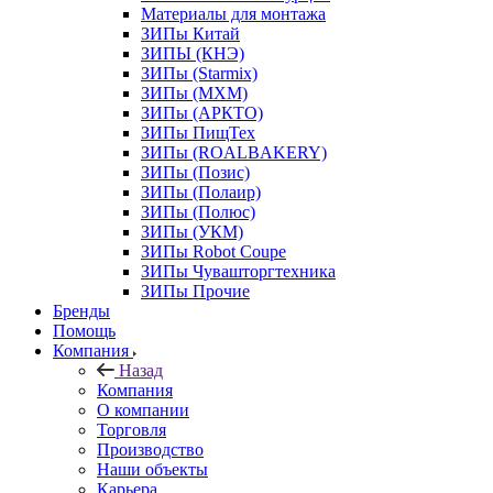
Материалы для монтажа
ЗИПы Китай
ЗИПЫ (КНЭ)
ЗИПы (Starmix)
ЗИПы (МХМ)
ЗИПы (АРКТО)
ЗИПы ПищТех
ЗИПы (ROALBAKERY)
ЗИПы (Позис)
ЗИПы (Полаир)
ЗИПы (Полюс)
ЗИПы (УКМ)
ЗИПы Robot Coupe
ЗИПы Чувашторгтехника
ЗИПы Прочие
Бренды
Помощь
Компания
Назад
Компания
О компании
Торговля
Производство
Наши объекты
Карьера