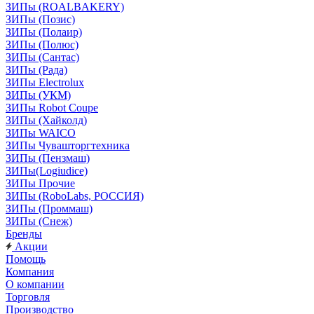
ЗИПы (ROALBAKERY)
ЗИПы (Позис)
ЗИПы (Полаир)
ЗИПы (Полюс)
ЗИПы (Сантас)
ЗИПы (Рада)
ЗИПы Electrolux
ЗИПы (УКМ)
ЗИПы Robot Coupe
ЗИПы (Хайколд)
ЗИПы WAICO
ЗИПы Чувашторгтехника
ЗИПы (Пензмаш)
ЗИПы(Logiudice)
ЗИПы Прочие
ЗИПы (RoboLabs, РОССИЯ)
ЗИПы (Проммаш)
ЗИПы (Снеж)
Бренды
Акции
Помощь
Компания
О компании
Торговля
Производство