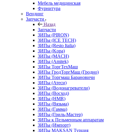
Мебель медицинская
Фурнитура
Вендинг
Запчасти
Назад
Запчасти
ЗИПы (PIRON)
ЗИПы (ICE TECH)
ЗИПы (Resto Italia)
ЗИПы (Kopa)
ЗИПы (MACH)
ЗИПы (Amitek)
ЗИПы ТоргТехМаш
ЗИПы ГродТоргМаш (Гродно)
ЗИПы Торгмаш Барановичи
ЗИПы (Атеси)
ЗИПы (Водонагреватели)
ЗИПы (Восход)
ЗИПы (HMR)
ЗИПы (Вязьма)
ЗИПы (Гамма)
ЗИПы (Гриль-Мастер)
ЗИПы к Пельменным аппаратам
ЗИПы (Импорт)
ЗИПы MAKSAN Турция