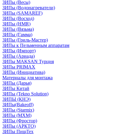
ЗИПы (Весы)
ЗИПы (Водонагреватели)
ЗИПы (SAMAREF)
ЗИПы (Восход)
ЗИПы (HMR)
ЗИПы (Вязьма)
ЗИПы (Гамма)
ЗИПы (Гриль-Мастер)
ЗИПы к Пельменным аппаратам
ЗИПы (Импорт)
ЗИПы (Ариада)
ЗИПы MAKSAN Турция
ЗИПы PRIMAX
ЗИПы (Инициатива)
Материалы для монтажа
ЗИПы (Дарья)
ЗИПы Китай
ЗИПы (Tekno Solution)
ЗИПЫ (КНЭ)
ЗИПы(Bakeoff)
ЗИПы (Starmix)
ЗИПы (МХМ)
ЗИПы (Фростор)
ЗИПы (АРКТО)
ЗИПы ПищТех