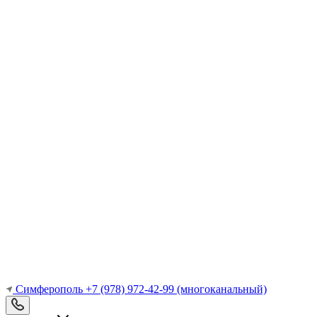
Симферополь
+7 (978) 972-42-99
(многоканальный)