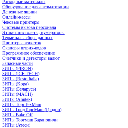
Расходные материалы
Оборудование для автоматизации
Денежные ящики
Онлайн-кассы
Чековые принтеры
Системы вызова персонала
Этикет-пистолеты, нумераторы
Терминалы сбора данных
Принтеры этикеток
Сканеры штрих-кодов
Программное обеспечение
Счетчики и детекторы валют
Запасные части
ЗИПы (PIRON)
ЗИПы (ICE TECH)
ЗИПы (Resto Italia)
ЗИПы (Kopa)
ЗИПы (Беларусь)
ЗИПы (MACH)
ЗИПы (Amitek)
ЗИПы ТоргТехМаш
ЗИПы ГродТоргМаш (Гродно)
ЗИПы Bake Off
ЗИПы Торгмаш Барановичи
ЗИПы (Атеси)