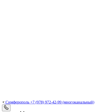
Симферополь
+7 (978) 972-42-99
(многоканальный)