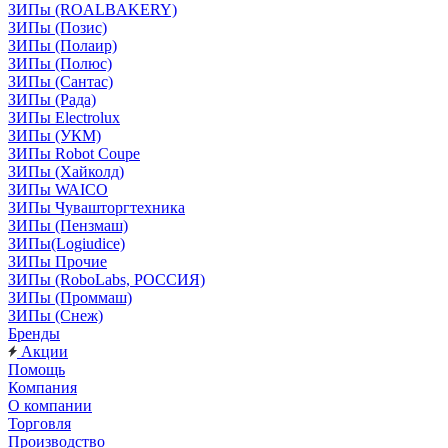
ЗИПы (ROALBAKERY)
ЗИПы (Позис)
ЗИПы (Полаир)
ЗИПы (Полюс)
ЗИПы (Сантас)
ЗИПы (Рада)
ЗИПы Electrolux
ЗИПы (УКМ)
ЗИПы Robot Coupe
ЗИПы (Хайколд)
ЗИПы WAICO
ЗИПы Чувашторгтехника
ЗИПы (Пензмаш)
ЗИПы(Logiudice)
ЗИПы Прочие
ЗИПы (RoboLabs, РОССИЯ)
ЗИПы (Проммаш)
ЗИПы (Снеж)
Бренды
Акции
Помощь
Компания
О компании
Торговля
Производство