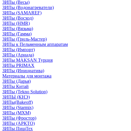
ЗИПы (Весы)
ЗИПы (Водонагреватели)
ЗИПы (SAMAREF)
ЗИПы (Восход)
ЗИПы (HMR)
ЗИПы (Вязьма)
ЗИПы (Гамма)
ЗИПы (Гриль-Мастер)
ЗИПы к Пельменным аппаратам
ЗИПы (Импорт)
ЗИПы (Ариада)
ЗИПы MAKSAN Турция
ЗИПы PRIMAX
ЗИПы (Инициатива)
Материалы для монтажа
ЗИПы (Дарья)
ЗИПы Китай
ЗИПы (Tekno Solution)
ЗИПЫ (КНЭ)
ЗИПы(Bakeoff)
ЗИПы (Starmix)
ЗИПы (МХМ)
ЗИПы (Фростор)
ЗИПы (АРКТО)
ЗИПы ПищТех