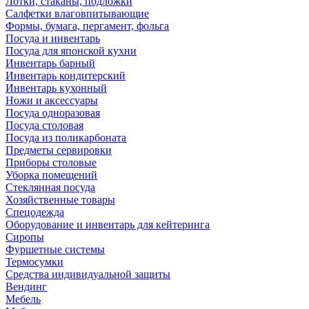
Лотки, стаканы, подложки
Салфетки влаговпитывающие
Формы, бумага, пергамент, фольга
Посуда и инвентарь
Посуда для японской кухни
Инвентарь барный
Инвентарь кондитерский
Инвентарь кухонный
Ножи и аксессуары
Посуда одноразовая
Посуда столовая
Посуда из поликарбоната
Предметы сервировки
Приборы столовые
Уборка помещений
Стеклянная посуда
Хозяйственные товары
Спецодежда
Оборудование и инвентарь для кейтеринга
Сиропы
Фуршетные системы
Термосумки
Средства индивидуальной защиты
Вендинг
Мебель