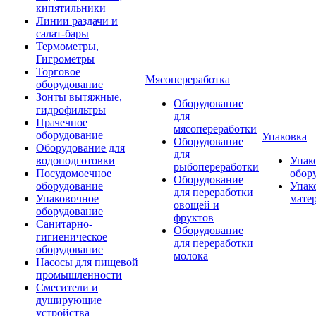
кипятильники
Линии раздачи и
салат-бары
Термометры,
Гигрометры
Торговое
Мясопереработка
оборудование
Зонты вытяжные,
Оборудование
гидрофильтры
для
Прачечное
мясопереработки
оборудование
Упаковка
Оборудование
Оборудование для
для
водоподготовки
Упак
рыбопереработки
Посудомоечное
обор
Оборудование
оборудование
Упак
для переработки
Упаковочное
мате
овощей и
оборудование
фруктов
Санитарно-
Оборудование
гигиеническое
для переработки
оборудование
молока
Насосы для пищевой
промышленности
Смесители и
душирующие
устройства