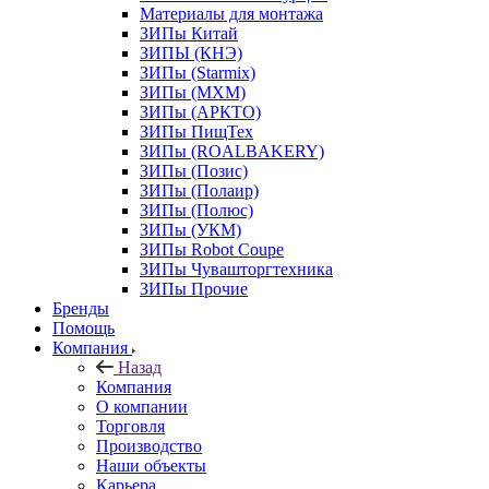
Материалы для монтажа
ЗИПы Китай
ЗИПЫ (КНЭ)
ЗИПы (Starmix)
ЗИПы (МХМ)
ЗИПы (АРКТО)
ЗИПы ПищТех
ЗИПы (ROALBAKERY)
ЗИПы (Позис)
ЗИПы (Полаир)
ЗИПы (Полюс)
ЗИПы (УКМ)
ЗИПы Robot Coupe
ЗИПы Чувашторгтехника
ЗИПы Прочие
Бренды
Помощь
Компания
Назад
Компания
О компании
Торговля
Производство
Наши объекты
Карьера