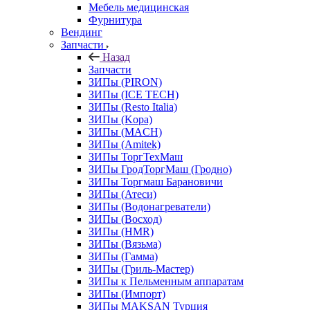
Мебель медицинская
Фурнитура
Вендинг
Запчасти
Назад
Запчасти
ЗИПы (PIRON)
ЗИПы (ICE TECH)
ЗИПы (Resto Italia)
ЗИПы (Kopa)
ЗИПы (MACH)
ЗИПы (Amitek)
ЗИПы ТоргТехМаш
ЗИПы ГродТоргМаш (Гродно)
ЗИПы Торгмаш Барановичи
ЗИПы (Атеси)
ЗИПы (Водонагреватели)
ЗИПы (Восход)
ЗИПы (HMR)
ЗИПы (Вязьма)
ЗИПы (Гамма)
ЗИПы (Гриль-Мастер)
ЗИПы к Пельменным аппаратам
ЗИПы (Импорт)
ЗИПы MAKSAN Турция