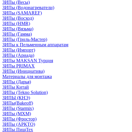
ЗИПы (Весы)
ЗИПы (Водонагреватели)
ЗИПы (SAMAREF)
ЗИПы (Восход)
ЗИПы (HMR)
ЗИПы (Вязьма)
ЗИПы (Гамма)
ЗИПы (Гриль-Мастер)
ЗИПы к Пельменным аппаратам
ЗИПы (Импорт)
ЗИПы (Ариада)
ЗИПы MAKSAN Турция
ЗИПы PRIMAX
ЗИПы (Инициатива)
Материалы для монтажа
ЗИПы (Дарья)
ЗИПы Китай
ЗИПы (Tekno Solution)
ЗИПЫ (КНЭ)
ЗИПы(Bakeoff)
ЗИПы (Starmix)
ЗИПы (МХМ)
ЗИПы (Фростор)
ЗИПы (АРКТО)
ЗИПы ПищТех