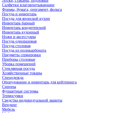
Лотки, стаканы, подложки
Салфетки влаговпитывающие
Формы, бумага, пергамент, фольга
Посуда и инвентарь
Посуда для японской кухни
Инвентарь барный
Инвентарь кондитерский
Инвентарь кухонный
Ножи и аксессуары
Посуда одноразовая
Посуда столовая
Посуда из поликарбоната
Предметы сервировки
Приборы столовые
Уборка помещений
Стеклянная посуда
Хозяйственные товары
Спецодежда
Оборудование и инвентарь для кейтеринга
Сиропы
Фуршетные системы
Термосумки
Средства индивидуальной защиты
Вендинг
Мебель