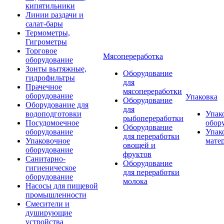
кипятильники
Линии раздачи и
салат-бары
Термометры,
Гигрометры
Торговое
Мясопереработка
оборудование
Зонты вытяжные,
Оборудование
гидрофильтры
для
Прачечное
мясопереработки
оборудование
Упаковка
Оборудование
Оборудование для
для
водоподготовки
Упак
рыбопереработки
Посудомоечное
обор
Оборудование
оборудование
Упак
для переработки
Упаковочное
мате
овощей и
оборудование
фруктов
Санитарно-
Оборудование
гигиеническое
для переработки
оборудование
молока
Насосы для пищевой
промышленности
Смесители и
душирующие
устройства