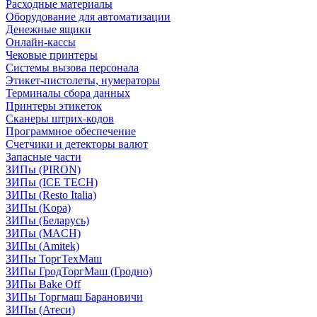
Расходные материалы
Оборудование для автоматизации
Денежные ящики
Онлайн-кассы
Чековые принтеры
Системы вызова персонала
Этикет-пистолеты, нумераторы
Терминалы сбора данных
Принтеры этикеток
Сканеры штрих-кодов
Программное обеспечение
Счетчики и детекторы валют
Запасные части
ЗИПы (PIRON)
ЗИПы (ICE TECH)
ЗИПы (Resto Italia)
ЗИПы (Kopa)
ЗИПы (Беларусь)
ЗИПы (MACH)
ЗИПы (Amitek)
ЗИПы ТоргТехМаш
ЗИПы ГродТоргМаш (Гродно)
ЗИПы Bake Off
ЗИПы Торгмаш Барановичи
ЗИПы (Атеси)