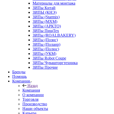
Материалы для монтажа
ЗИПы Китай
ЗИПЫ (КНЭ)
ЗИПы (Starmix)
ЗИПы (МХМ)
ЗИПы (АРКТО)
ЗИПы ПищТех
ЗИПы (ROALBAKERY)
ЗИПы (Позис)
ЗИПы (Полаир)
ЗИПы (Полюс)
ЗИПы (УКМ)
ЗИПы Robot Coupe
ЗИПы Чувашторгтехника
ЗИПы Прочие
Бренды
Помощь
Компания
Назад
Компания
О компании
Торговля
Производство
Наши объекты
Карьера