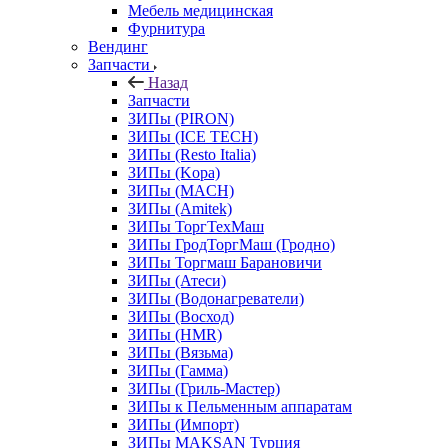
Мебель медицинская
Фурнитура
Вендинг
Запчасти
Назад
Запчасти
ЗИПы (PIRON)
ЗИПы (ICE TECH)
ЗИПы (Resto Italia)
ЗИПы (Kopa)
ЗИПы (MACH)
ЗИПы (Amitek)
ЗИПы ТоргТехМаш
ЗИПы ГродТоргМаш (Гродно)
ЗИПы Торгмаш Барановичи
ЗИПы (Атеси)
ЗИПы (Водонагреватели)
ЗИПы (Восход)
ЗИПы (HMR)
ЗИПы (Вязьма)
ЗИПы (Гамма)
ЗИПы (Гриль-Мастер)
ЗИПы к Пельменным аппаратам
ЗИПы (Импорт)
ЗИПы MAKSAN Турция