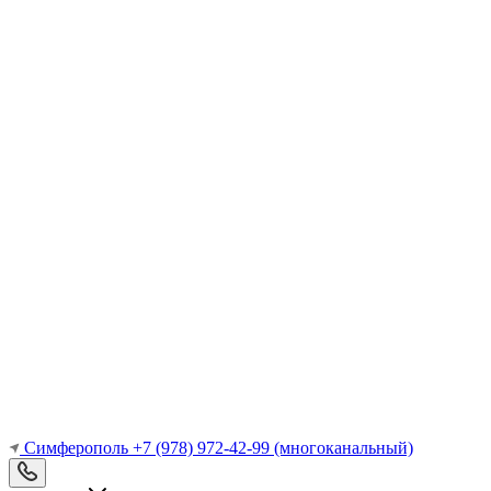
Симферополь
+7 (978) 972-42-99
(многоканальный)