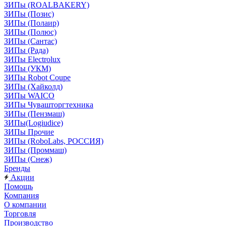
ЗИПы (ROALBAKERY)
ЗИПы (Позис)
ЗИПы (Полаир)
ЗИПы (Полюс)
ЗИПы (Сантас)
ЗИПы (Рада)
ЗИПы Electrolux
ЗИПы (УКМ)
ЗИПы Robot Coupe
ЗИПы (Хайколд)
ЗИПы WAICO
ЗИПы Чувашторгтехника
ЗИПы (Пензмаш)
ЗИПы(Logiudice)
ЗИПы Прочие
ЗИПы (RoboLabs, РОССИЯ)
ЗИПы (Проммаш)
ЗИПы (Снеж)
Бренды
Акции
Помощь
Компания
О компании
Торговля
Производство