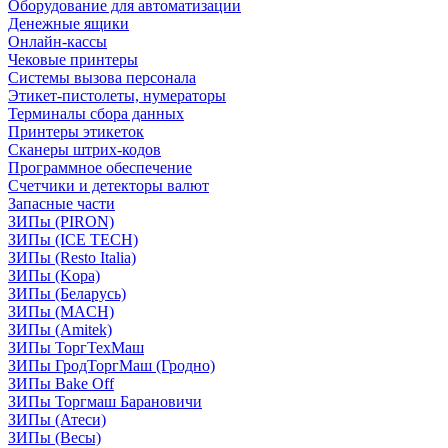
Оборудование для автоматизации
Денежные ящики
Онлайн-кассы
Чековые принтеры
Системы вызова персонала
Этикет-пистолеты, нумераторы
Терминалы сбора данных
Принтеры этикеток
Сканеры штрих-кодов
Программное обеспечение
Счетчики и детекторы валют
Запасные части
ЗИПы (PIRON)
ЗИПы (ICE TECH)
ЗИПы (Resto Italia)
ЗИПы (Kopa)
ЗИПы (Беларусь)
ЗИПы (MACH)
ЗИПы (Amitek)
ЗИПы ТоргТехМаш
ЗИПы ГродТоргМаш (Гродно)
ЗИПы Bake Off
ЗИПы Торгмаш Барановичи
ЗИПы (Атеси)
ЗИПы (Весы)