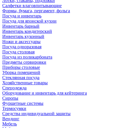
Лотки, стаканы, подложки
Салфетки влаговпитывающие
Формы, бумага, пергамент, фольга
Посуда и инвентарь
Посуда для японской кухни
Инвентарь барный
Инвентарь кондитерский
Инвентарь кухонный
Ножи и аксессуары
Посуда одноразовая
Посуда столовая
Посуда из поликарбоната
Предметы сервировки
Приборы столовые
Уборка помещений
Стеклянная посуда
Хозяйственные товары
Спецодежда
Оборудование и инвентарь для кейтеринга
Сиропы
Фуршетные системы
Термосумки
Средства индивидуальной защиты
Вендинг
Мебель