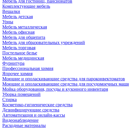
Мебель для гостиниц, пансионатов
Комплектующие мебель
Вешалки
Мебель детская
Урны
Мебель металлическая
Мебель офисная
Мебель для общепита
Мебель для образовательных учреждений
Мебель торговая
Постельное белье
Мебель медицинская
Фурнитура
Профессиональная химия
Япрочее химия
Моющие и ополаскивающие средства для пароконвектоматов
Моющие и ополаскивающие средства для посудомоечных маш
Мойка оборудования, посуды и кухонного инвентаря
Уборка помещений
Стирка
Косметико-гигиенические средства
Дезинфицирующие средства
Автоматизация и онлайн-кассы
Видеонаблюдение
Расходные материалы