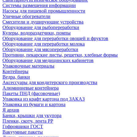
Системы размещения информации
Насосы для пищевой промышленности
Уличные обогреватели
Смесители и душирующие устройства
Оборудование для рыбопереработки
Кулеры, водораздатчики, помпы
Оборудование для переработки овощей и фруктов
Оборудование для переработки молока
Оборудование для мясопереработки
Противни, пекарские листы, решетки, хлебные формы
Оборудование для медицинских кабинетов
Упаковочные материалы
Контейнеры
Ведра, банки
Аксессуары для кондитерского производства
Алюминиевые контейнера
Пакеты ПНД (фасовочные)
Упаковка из крафт картона под ЗАКАЗ
Упаковка из бумаги и картона
Я архив
Банки, крышки для укупора
Пленки, скотч, лента РР
Гофроящики ГОСТ
Вакуумные пакеты