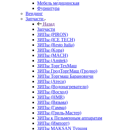
Мебель медицинская
Фурнитура
Вендинг
Запчасти
Назад
Запчасти
ЗИПы (PIRON)
ЗИПы (ICE TECH)
ЗИПы (Resto Italia)
ЗИПы (Kopa)
ЗИПы (MACH)
ЗИПы (Amitek)
ЗИПы ТоргТехМаш
ЗИПы ГродТоргМаш (Гродно)
ЗИПы Торгмаш Барановичи
ЗИПы (Атеси)
ЗИПы (Водонагреватели)
ЗИПы (Восход)
ЗИПы (HMR)
ЗИПы (Вязьма)
ЗИПы (Гамма)
ЗИПы (Гриль-Мастер)
ЗИПы к Пельменным аппаратам
ЗИПы (Импорт)
ЗИПы MAKSAN Турция