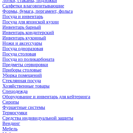
Лотки, стаканы, подложки
Салфетки влаговпитывающие
Формы, бумага, пергамент, фольга
Посуда и инвентарь
Посуда для японской кухни
Инвентарь барный
Инвентарь кондитерский
Инвентарь кухонный
Ножи и аксессуары
Посуда одноразовая
Посуда столовая
Посуда из поликарбоната
Предметы сервировки
Приборы столовые
Уборка помещений
Стеклянная посуда
Хозяйственные товары
Спецодежда
Оборудование и инвентарь для кейтеринга
Сиропы
Фуршетные системы
Термосумки
Средства индивидуальной защиты
Вендинг
Мебель