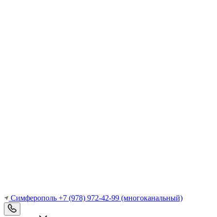
Симферополь
+7 (978) 972-42-99
(многоканальный)