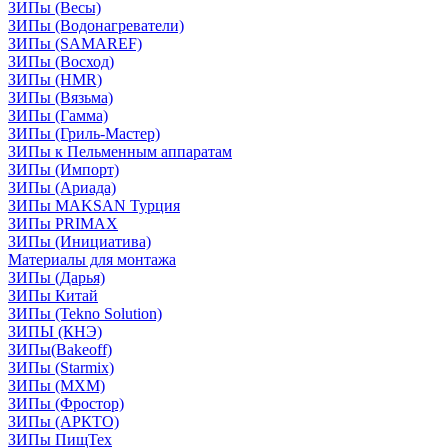
ЗИПы (Весы)
ЗИПы (Водонагреватели)
ЗИПы (SAMAREF)
ЗИПы (Восход)
ЗИПы (HMR)
ЗИПы (Вязьма)
ЗИПы (Гамма)
ЗИПы (Гриль-Мастер)
ЗИПы к Пельменным аппаратам
ЗИПы (Импорт)
ЗИПы (Ариада)
ЗИПы MAKSAN Турция
ЗИПы PRIMAX
ЗИПы (Инициатива)
Материалы для монтажа
ЗИПы (Дарья)
ЗИПы Китай
ЗИПы (Tekno Solution)
ЗИПЫ (КНЭ)
ЗИПы(Bakeoff)
ЗИПы (Starmix)
ЗИПы (МХМ)
ЗИПы (Фростор)
ЗИПы (АРКТО)
ЗИПы ПищТех