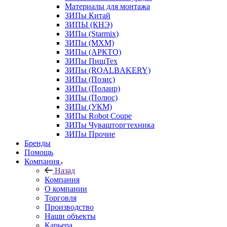
Материалы для монтажа
ЗИПы Китай
ЗИПЫ (КНЭ)
ЗИПы (Starmix)
ЗИПы (МХМ)
ЗИПы (АРКТО)
ЗИПы ПищТех
ЗИПы (ROALBAKERY)
ЗИПы (Позис)
ЗИПы (Полаир)
ЗИПы (Полюс)
ЗИПы (УКМ)
ЗИПы Robot Coupe
ЗИПы Чувашторгтехника
ЗИПы Прочие
Бренды
Помощь
Компания
Назад
Компания
О компании
Торговля
Производство
Наши объекты
Карьера