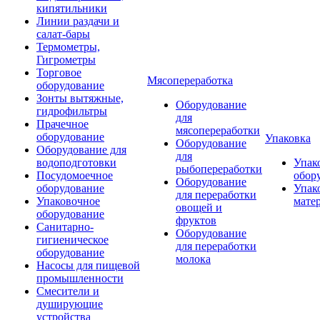
кипятильники
Линии раздачи и
салат-бары
Термометры,
Гигрометры
Торговое
Мясопереработка
оборудование
Зонты вытяжные,
Оборудование
гидрофильтры
для
Прачечное
мясопереработки
оборудование
Упаковка
Оборудование
Оборудование для
для
водоподготовки
Упак
рыбопереработки
Посудомоечное
обор
Оборудование
оборудование
Упак
для переработки
Упаковочное
мате
овощей и
оборудование
фруктов
Санитарно-
Оборудование
гигиеническое
для переработки
оборудование
молока
Насосы для пищевой
промышленности
Смесители и
душирующие
устройства