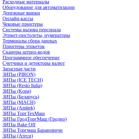
Расходные материалы
Оборудование для автоматизации
Денежные ящики
Онлайн-кассы
Чековые принтеры
Системы вызова персонала
Этикет-пистолеты, нумераторы
Терминалы сбора данных
Принтеры этикеток
Сканеры штрих-кодов
Программное обеспечение
Счетчики и детекторы валют
Запасные части
ЗИПы (PIRON)
ЗИПы (ICE TECH)
ЗИПы (Resto Italia)
ЗИПы (Kopa)
ЗИПы (Беларусь)
ЗИПы (MACH)
ЗИПы (Amitek)
ЗИПы ТоргТехМаш
ЗИПы ГродТоргМаш (Гродно)
ЗИПы Bake Off
ЗИПы Торгмаш Барановичи
ЗИПы (Атеси)