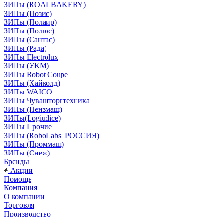
ЗИПы (ROALBAKERY)
ЗИПы (Позис)
ЗИПы (Полаир)
ЗИПы (Полюс)
ЗИПы (Сантас)
ЗИПы (Рада)
ЗИПы Electrolux
ЗИПы (УКМ)
ЗИПы Robot Coupe
ЗИПы (Хайколд)
ЗИПы WAICO
ЗИПы Чувашторгтехника
ЗИПы (Пензмаш)
ЗИПы(Logiudice)
ЗИПы Прочие
ЗИПы (RoboLabs, РОССИЯ)
ЗИПы (Проммаш)
ЗИПы (Снеж)
Бренды
Акции
Помощь
Компания
О компании
Торговля
Производство