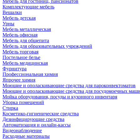
Мебель для гостиниц, пансионатов
Комплектующие мебель
Вешалки
Мебель детская
Урны
Мебель металлическая
Мебель офисная
Мебель для общепита
Мебель для образовательных учреждений
Мебель торговая
Постельное белье
Мебель медицинская
Фурнитура
Профессиональная химия
Япрочее химия
Моющие и ополаскивающие средства для пароконвектоматов
Моющие и ополаскивающие средства для посудомоечных маш
Мойка оборудования, посуды и кухонного инвентаря
Уборка помещений
Стирка
Косметико-гигиенические средства
Дезинфицирующие средства
Автоматизация и онлайн-кассы
Видеонаблюдение
Расходные материалы