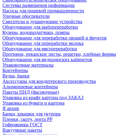
Системы размещения информации
Насосы для пищевой промышленности
Уличные обогреватели
Смесители и душирующие устройства
Оборудование для рыбопереработки
Кулеры, водораздатчики, помпы
Оборудование для переработки овощей и фруктов
Оборудование для переработки молока
Оборудование для мясопереработки
Противни, пекарские листы, решетки, хлебные формы
Оборудование для медицинских кабинетов
Упаковочные материалы
Контейнеры
Ведра, банки
Аксессуары для кондитерского производства
Алюминиевые контейнера
Пакеты ПНД (фасовочные)
Упаковка из крафт картона под ЗАКАЗ
Упаковка из бумаги и картона
Я архив
Банки, крышки для укупора
Пленки, скотч, лента РР
Гофроящики ГОСТ
Вакуумные пакеты