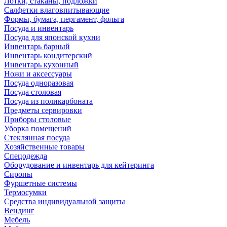
Лотки, стаканы, подложки
Салфетки влаговпитывающие
Формы, бумага, пергамент, фольга
Посуда и инвентарь
Посуда для японской кухни
Инвентарь барный
Инвентарь кондитерский
Инвентарь кухонный
Ножи и аксессуары
Посуда одноразовая
Посуда столовая
Посуда из поликарбоната
Предметы сервировки
Приборы столовые
Уборка помещений
Стеклянная посуда
Хозяйственные товары
Спецодежда
Оборудование и инвентарь для кейтеринга
Сиропы
Фуршетные системы
Термосумки
Средства индивидуальной защиты
Вендинг
Мебель