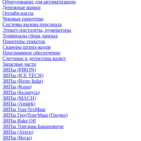
Оборудование для автоматизации
Денежные ящики
Онлайн-кассы
Чековые принтеры
Системы вызова персонала
Этикет-пистолеты, нумераторы
Терминалы сбора данных
Принтеры этикеток
Сканеры штрих-кодов
Программное обеспечение
Счетчики и детекторы валют
Запасные части
ЗИПы (PIRON)
ЗИПы (ICE TECH)
ЗИПы (Resto Italia)
ЗИПы (Kopa)
ЗИПы (Беларусь)
ЗИПы (MACH)
ЗИПы (Amitek)
ЗИПы ТоргТехМаш
ЗИПы ГродТоргМаш (Гродно)
ЗИПы Bake Off
ЗИПы Торгмаш Барановичи
ЗИПы (Атеси)
ЗИПы (Весы)