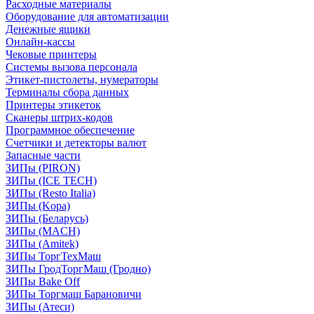
Расходные материалы
Оборудование для автоматизации
Денежные ящики
Онлайн-кассы
Чековые принтеры
Системы вызова персонала
Этикет-пистолеты, нумераторы
Терминалы сбора данных
Принтеры этикеток
Сканеры штрих-кодов
Программное обеспечение
Счетчики и детекторы валют
Запасные части
ЗИПы (PIRON)
ЗИПы (ICE TECH)
ЗИПы (Resto Italia)
ЗИПы (Kopa)
ЗИПы (Беларусь)
ЗИПы (MACH)
ЗИПы (Amitek)
ЗИПы ТоргТехМаш
ЗИПы ГродТоргМаш (Гродно)
ЗИПы Bake Off
ЗИПы Торгмаш Барановичи
ЗИПы (Атеси)