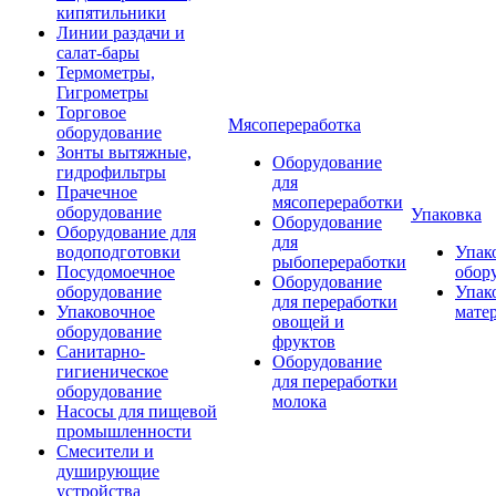
кипятильники
Линии раздачи и
салат-бары
Термометры,
Гигрометры
Торговое
Мясопереработка
оборудование
Зонты вытяжные,
Оборудование
гидрофильтры
для
Прачечное
мясопереработки
оборудование
Упаковка
Оборудование
Оборудование для
для
водоподготовки
Упак
рыбопереработки
Посудомоечное
обор
Оборудование
оборудование
Упак
для переработки
Упаковочное
мате
овощей и
оборудование
фруктов
Санитарно-
Оборудование
гигиеническое
для переработки
оборудование
молока
Насосы для пищевой
промышленности
Смесители и
душирующие
устройства