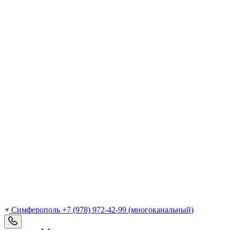
Симферополь
+7 (978) 972-42-99
(многоканальный)