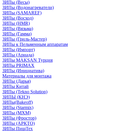
ЗИПы (Весы)
ЗИПы (Водонагреватели)
ЗИПы (SAMAREF)
ЗИПы (Восход)
ЗИПы (HMR)
ЗИПы (Вязьма)
ЗИПы (Гамма)
ЗИПы (Гриль-Мастер)
ЗИПы к Пельменным аппаратам
ЗИПы (Импорт)
ЗИПы (Ариада)
ЗИПы MAKSAN Турция
ЗИПы PRIMAX
ЗИПы (Инициатива)
Материалы для монтажа
ЗИПы (Дарья)
ЗИПы Китай
ЗИПы (Tekno Solution)
ЗИПЫ (КНЭ)
ЗИПы(Bakeoff)
ЗИПы (Starmix)
ЗИПы (МХМ)
ЗИПы (Фростор)
ЗИПы (АРКТО)
ЗИПы ПищТех