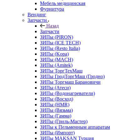
Мебель медицинская
Фурнитура
Вендинг
Запчасти
Назад
Запчасти
ЗИПы (PIRON)
ЗИПы (ICE TECH)
ЗИПы (Resto Italia)
ЗИПы (Kopa)
ЗИПы (MACH)
ЗИПы (Amitek)
ЗИПы ТоргТехМаш
ЗИПы ГродТоргМаш (Гродно)
ЗИПы Торгмаш Барановичи
ЗИПы (Атеси)
ЗИПы (Водонагреватели)
ЗИПы (Восход)
ЗИПы (HMR)
ЗИПы (Вязьма)
ЗИПы (Гамма)
ЗИПы (Гриль-Мастер)
ЗИПы к Пельменным аппаратам
ЗИПы (Импорт)
ЗИПы MAKSAN Турция