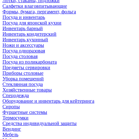
Лотки, стаканы, подложки
Салфетки влаговпитывающие
Формы, бумага, пергамент, фольга
Посуда и инвентарь
Посуда для японской кухни
Инвентарь барный
Инвентарь кондитерский
Инвентарь кухонный
Ножи и аксессуары
Посуда одноразовая
Посуда столовая
Посуда из поликарбоната
Предметы сервировки
Приборы столовые
Уборка помещений
Стеклянная посуда
Хозяйственные товары
Спецодежда
Оборудование и инвентарь для кейтеринга
Сиропы
Фуршетные системы
Термосумки
Средства индивидуальной защиты
Вендинг
Мебель