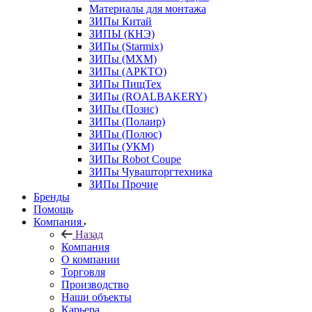
Материалы для монтажа
ЗИПы Китай
ЗИПЫ (КНЭ)
ЗИПы (Starmix)
ЗИПы (МХМ)
ЗИПы (АРКТО)
ЗИПы ПищТех
ЗИПы (ROALBAKERY)
ЗИПы (Позис)
ЗИПы (Полаир)
ЗИПы (Полюс)
ЗИПы (УКМ)
ЗИПы Robot Coupe
ЗИПы Чувашторгтехника
ЗИПы Прочие
Бренды
Помощь
Компания
Назад
Компания
О компании
Торговля
Производство
Наши объекты
Карьера