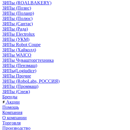
ЗИПы (ROALBAKERY)
ЗИПы (Позис)
ЗИПы (Полаир)
ЗИПы (Полюс)
ЗИПы (Сантас)
ЗИПы (Рада)
ЗИПы Electrolux
ЗИПы (УКМ)
ЗИПы Robot Coupe
ЗИПы (Хайколд)
ЗИПы WAICO
ЗИПы Чувашторгтехника
ЗИПы (Пензмаш)
ЗИПы(Logiudice)
ЗИПы Прочие
ЗИПы (RoboLabs, РОССИЯ)
ЗИПы (Проммаш)
ЗИПы (Снеж)
Бренды
Акции
Помощь
Компания
О компании
Торговля
Производство