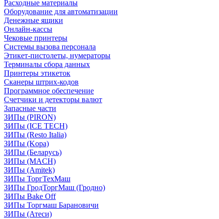
Расходные материалы
Оборудование для автоматизации
Денежные ящики
Онлайн-кассы
Чековые принтеры
Системы вызова персонала
Этикет-пистолеты, нумераторы
Терминалы сбора данных
Принтеры этикеток
Сканеры штрих-кодов
Программное обеспечение
Счетчики и детекторы валют
Запасные части
ЗИПы (PIRON)
ЗИПы (ICE TECH)
ЗИПы (Resto Italia)
ЗИПы (Kopa)
ЗИПы (Беларусь)
ЗИПы (MACH)
ЗИПы (Amitek)
ЗИПы ТоргТехМаш
ЗИПы ГродТоргМаш (Гродно)
ЗИПы Bake Off
ЗИПы Торгмаш Барановичи
ЗИПы (Атеси)