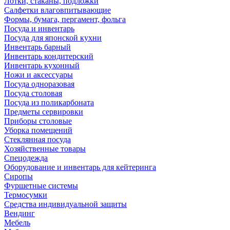
Лотки, стаканы, подложки
Салфетки влаговпитывающие
Формы, бумага, пергамент, фольга
Посуда и инвентарь
Посуда для японской кухни
Инвентарь барный
Инвентарь кондитерский
Инвентарь кухонный
Ножи и аксессуары
Посуда одноразовая
Посуда столовая
Посуда из поликарбоната
Предметы сервировки
Приборы столовые
Уборка помещений
Стеклянная посуда
Хозяйственные товары
Спецодежда
Оборудование и инвентарь для кейтеринга
Сиропы
Фуршетные системы
Термосумки
Средства индивидуальной защиты
Вендинг
Мебель