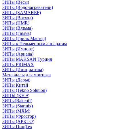
ЗИПы (Весы)
ЗИПы (Водонагреватели)
ЗИПы (SAMAREF)
ЗИПы (Восход)
ЗИПы (HMR)
ЗИПы (Вязьма)
ЗИПы (Гамма)
ЗИПы (Гриль-Мастер)
ЗИПы к Пельменным аппаратам
ЗИПы (Импорт)
ЗИПы (Ариада)
ЗИПы MAKSAN Турция
ЗИПы PRIMAX
ЗИПы (Инициатива)
Материалы для монтажа
ЗИПы (Дарья)
ЗИПы Китай
ЗИПы (Tekno Solution)
ЗИПЫ (КНЭ)
ЗИПы(Bakeoff)
ЗИПы (Starmix)
ЗИПы (МХМ)
ЗИПы (Фростор)
ЗИПы (АРКТО)
ЗИПы ПищТех