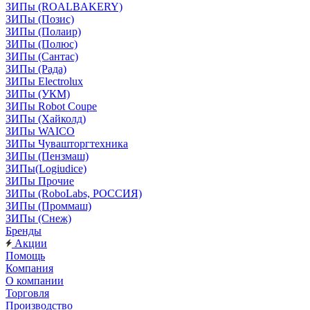
ЗИПы (ROALBAKERY)
ЗИПы (Позис)
ЗИПы (Полаир)
ЗИПы (Полюс)
ЗИПы (Сантас)
ЗИПы (Рада)
ЗИПы Electrolux
ЗИПы (УКМ)
ЗИПы Robot Coupe
ЗИПы (Хайколд)
ЗИПы WAICO
ЗИПы Чувашторгтехника
ЗИПы (Пензмаш)
ЗИПы(Logiudice)
ЗИПы Прочие
ЗИПы (RoboLabs, РОССИЯ)
ЗИПы (Проммаш)
ЗИПы (Снеж)
Бренды
Акции
Помощь
Компания
О компании
Торговля
Производство