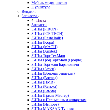
Мебель медицинская
Фурнитура
Вендинг
Запчасти
Назад
Запчасти
ЗИПы (PIRON)
ЗИПы (ICE TECH)
ЗИПы (Resto Italia)
ЗИПы (Kopa)
ЗИПы (MACH)
ЗИПы (Amitek)
ЗИПы ТоргТехМаш
ЗИПы ГродТоргМаш (Гродно)
ЗИПы Торгмаш Барановичи
ЗИПы (Атеси)
ЗИПы (Водонагреватели)
ЗИПы (Восход)
ЗИПы (HMR)
ЗИПы (Вязьма)
ЗИПы (Гамма)
ЗИПы (Гриль-Мастер)
ЗИПы к Пельменным аппаратам
ЗИПы (Импорт)
ЗИПы MAKSAN Турция