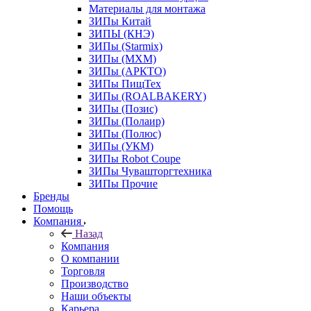
Материалы для монтажа
ЗИПы Китай
ЗИПЫ (КНЭ)
ЗИПы (Starmix)
ЗИПы (МХМ)
ЗИПы (АРКТО)
ЗИПы ПищТех
ЗИПы (ROALBAKERY)
ЗИПы (Позис)
ЗИПы (Полаир)
ЗИПы (Полюс)
ЗИПы (УКМ)
ЗИПы Robot Coupe
ЗИПы Чувашторгтехника
ЗИПы Прочие
Бренды
Помощь
Компания
Назад
Компания
О компании
Торговля
Производство
Наши объекты
Карьера