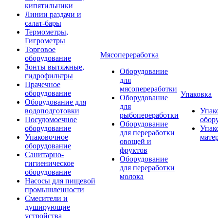
кипятильники
Линии раздачи и
салат-бары
Термометры,
Гигрометры
Торговое
Мясопереработка
оборудование
Зонты вытяжные,
Оборудование
гидрофильтры
для
Прачечное
мясопереработки
оборудование
Упаковка
Оборудование
Оборудование для
для
водоподготовки
Упак
рыбопереработки
Посудомоечное
обор
Оборудование
оборудование
Упак
для переработки
Упаковочное
мате
овощей и
оборудование
фруктов
Санитарно-
Оборудование
гигиеническое
для переработки
оборудование
молока
Насосы для пищевой
промышленности
Смесители и
душирующие
устройства