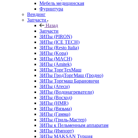
Мебель медицинская
Фурнитура
Вендинг
Запчасти
Назад
Запчасти
ЗИПы (PIRON)
ЗИПы (ICE TECH)
ЗИПы (Resto Italia)
ЗИПы (Kopa)
ЗИПы (MACH)
ЗИПы (Amitek)
ЗИПы ТоргТехМаш
ЗИПы ГродТоргМаш (Гродно)
ЗИПы Торгмаш Барановичи
ЗИПы (Атеси)
ЗИПы (Водонагреватели)
ЗИПы (Восход)
ЗИПы (HMR)
ЗИПы (Вязьма)
ЗИПы (Гамма)
ЗИПы (Гриль-Мастер)
ЗИПы к Пельменным аппаратам
ЗИПы (Импорт)
ЗИПы MAKSAN Турция