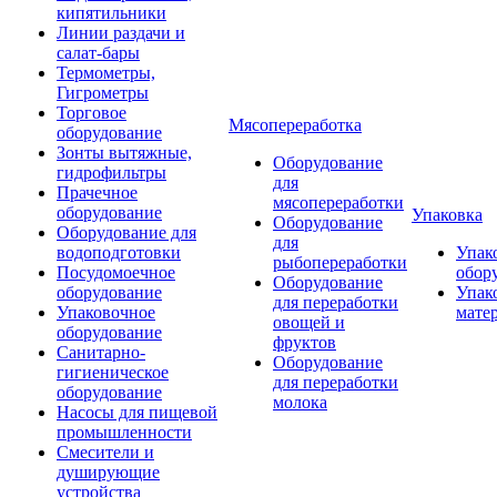
кипятильники
Линии раздачи и
салат-бары
Термометры,
Гигрометры
Торговое
Мясопереработка
оборудование
Зонты вытяжные,
Оборудование
гидрофильтры
для
Прачечное
мясопереработки
оборудование
Упаковка
Оборудование
Оборудование для
для
водоподготовки
Упак
рыбопереработки
Посудомоечное
обор
Оборудование
оборудование
Упак
для переработки
Упаковочное
мате
овощей и
оборудование
фруктов
Санитарно-
Оборудование
гигиеническое
для переработки
оборудование
молока
Насосы для пищевой
промышленности
Смесители и
душирующие
устройства