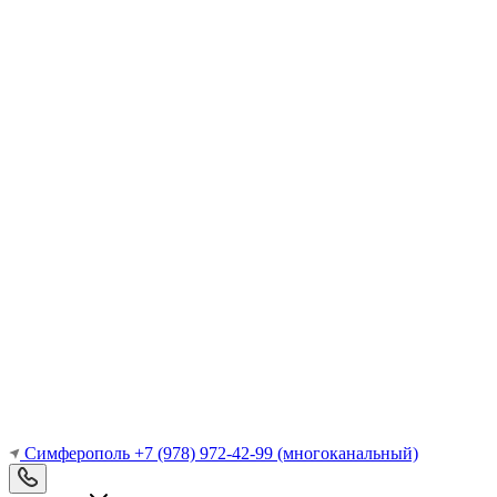
Симферополь
+7 (978) 972-42-99
(многоканальный)