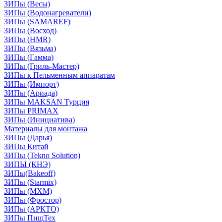
ЗИПы (Весы)
ЗИПы (Водонагреватели)
ЗИПы (SAMAREF)
ЗИПы (Восход)
ЗИПы (HMR)
ЗИПы (Вязьма)
ЗИПы (Гамма)
ЗИПы (Гриль-Мастер)
ЗИПы к Пельменным аппаратам
ЗИПы (Импорт)
ЗИПы (Ариада)
ЗИПы MAKSAN Турция
ЗИПы PRIMAX
ЗИПы (Инициатива)
Материалы для монтажа
ЗИПы (Дарья)
ЗИПы Китай
ЗИПы (Tekno Solution)
ЗИПЫ (КНЭ)
ЗИПы(Bakeoff)
ЗИПы (Starmix)
ЗИПы (МХМ)
ЗИПы (Фростор)
ЗИПы (АРКТО)
ЗИПы ПищТех