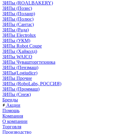
ЗИПы (ROALBAKERY)
ЗИПы (Позис)
ЗИПы (Полаир)
ЗИПы (Полюс)
ЗИПы (Сантас)
ЗИПы (Рада)
ЗИПы Electrolux
ЗИПы (УКМ)
ЗИПы Robot Coupe
ЗИПы (Хайколд)
ЗИПы WAICO
ЗИПы Чувашторгтехника
ЗИПы (Пензмаш)
ЗИПы(Logiudice)
ЗИПы Прочие
ЗИПы (RoboLabs, РОССИЯ)
ЗИПы (Проммаш)
ЗИПы (Снеж)
Бренды
Акции
Помощь
Компания
О компании
Торговля
Производство