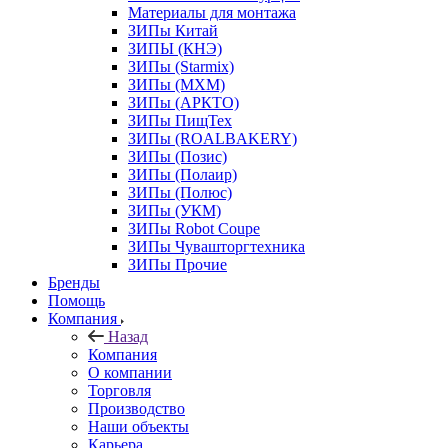
Материалы для монтажа
ЗИПы Китай
ЗИПЫ (КНЭ)
ЗИПы (Starmix)
ЗИПы (МХМ)
ЗИПы (АРКТО)
ЗИПы ПищТех
ЗИПы (ROALBAKERY)
ЗИПы (Позис)
ЗИПы (Полаир)
ЗИПы (Полюс)
ЗИПы (УКМ)
ЗИПы Robot Coupe
ЗИПы Чувашторгтехника
ЗИПы Прочие
Бренды
Помощь
Компания
Назад
Компания
О компании
Торговля
Производство
Наши объекты
Карьера