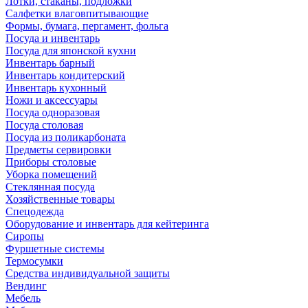
Лотки, стаканы, подложки
Салфетки влаговпитывающие
Формы, бумага, пергамент, фольга
Посуда и инвентарь
Посуда для японской кухни
Инвентарь барный
Инвентарь кондитерский
Инвентарь кухонный
Ножи и аксессуары
Посуда одноразовая
Посуда столовая
Посуда из поликарбоната
Предметы сервировки
Приборы столовые
Уборка помещений
Стеклянная посуда
Хозяйственные товары
Спецодежда
Оборудование и инвентарь для кейтеринга
Сиропы
Фуршетные системы
Термосумки
Средства индивидуальной защиты
Вендинг
Мебель