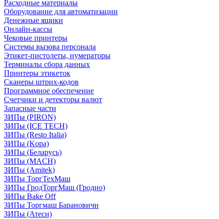
Расходные материалы
Оборудование для автоматизации
Денежные ящики
Онлайн-кассы
Чековые принтеры
Системы вызова персонала
Этикет-пистолеты, нумераторы
Терминалы сбора данных
Принтеры этикеток
Сканеры штрих-кодов
Программное обеспечение
Счетчики и детекторы валют
Запасные части
ЗИПы (PIRON)
ЗИПы (ICE TECH)
ЗИПы (Resto Italia)
ЗИПы (Kopa)
ЗИПы (Беларусь)
ЗИПы (MACH)
ЗИПы (Amitek)
ЗИПы ТоргТехМаш
ЗИПы ГродТоргМаш (Гродно)
ЗИПы Bake Off
ЗИПы Торгмаш Барановичи
ЗИПы (Атеси)