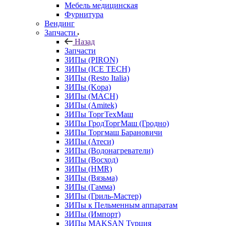
Мебель медицинская
Фурнитура
Вендинг
Запчасти
Назад
Запчасти
ЗИПы (PIRON)
ЗИПы (ICE TECH)
ЗИПы (Resto Italia)
ЗИПы (Kopa)
ЗИПы (MACH)
ЗИПы (Amitek)
ЗИПы ТоргТехМаш
ЗИПы ГродТоргМаш (Гродно)
ЗИПы Торгмаш Барановичи
ЗИПы (Атеси)
ЗИПы (Водонагреватели)
ЗИПы (Восход)
ЗИПы (HMR)
ЗИПы (Вязьма)
ЗИПы (Гамма)
ЗИПы (Гриль-Мастер)
ЗИПы к Пельменным аппаратам
ЗИПы (Импорт)
ЗИПы MAKSAN Турция