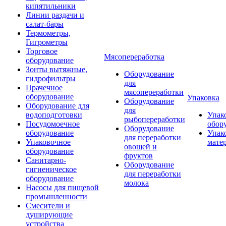
кипятильники
Линии раздачи и
салат-бары
Термометры,
Гигрометры
Торговое
Мясопереработка
оборудование
Зонты вытяжные,
Оборудование
гидрофильтры
для
Прачечное
мясопереработки
оборудование
Упаковка
Оборудование
Оборудование для
для
водоподготовки
Упак
рыбопереработки
Посудомоечное
обор
Оборудование
оборудование
Упак
для переработки
Упаковочное
мате
овощей и
оборудование
фруктов
Санитарно-
Оборудование
гигиеническое
для переработки
оборудование
молока
Насосы для пищевой
промышленности
Смесители и
душирующие
устройства