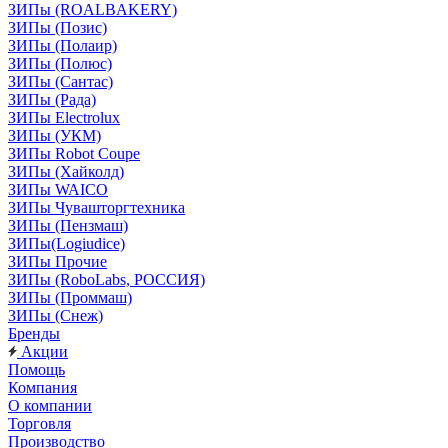
ЗИПы (ROALBAKERY)
ЗИПы (Позис)
ЗИПы (Полаир)
ЗИПы (Полюс)
ЗИПы (Сантас)
ЗИПы (Рада)
ЗИПы Electrolux
ЗИПы (УКМ)
ЗИПы Robot Coupe
ЗИПы (Хайколд)
ЗИПы WAICO
ЗИПы Чувашторгтехника
ЗИПы (Пензмаш)
ЗИПы(Logiudice)
ЗИПы Прочие
ЗИПы (RoboLabs, РОССИЯ)
ЗИПы (Проммаш)
ЗИПы (Снеж)
Бренды
Акции
Помощь
Компания
О компании
Торговля
Производство