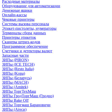
Расходные материалы
Оборудование для автоматизации
Денежные ящики
Онлайн-кассы
Чековые принтеры
Системы вызова персонала
Этикет-пистолеты, нумераторы
Терминалы сбора данных
Принтеры этикеток
Сканеры штрих-кодов
Программное обеспечение
Счетчики и детекторы валют
Запасные части
ЗИПы (PIRON)
ЗИПы (ICE TECH)
ЗИПы (Resto Italia)
ЗИПы (Kopa)
ЗИПы (Беларусь)
ЗИПы (MACH)
ЗИПы (Amitek)
ЗИПы ТоргТехМаш
ЗИПы ГродТоргМаш (Гродно)
ЗИПы Bake Off
ЗИПы Торгмаш Барановичи
ЗИПы (Атеси)