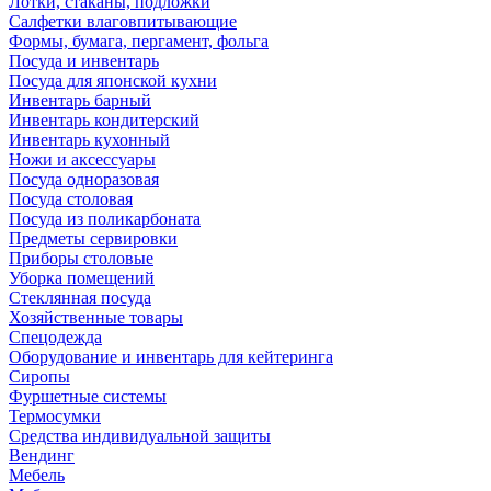
Лотки, стаканы, подложки
Салфетки влаговпитывающие
Формы, бумага, пергамент, фольга
Посуда и инвентарь
Посуда для японской кухни
Инвентарь барный
Инвентарь кондитерский
Инвентарь кухонный
Ножи и аксессуары
Посуда одноразовая
Посуда столовая
Посуда из поликарбоната
Предметы сервировки
Приборы столовые
Уборка помещений
Стеклянная посуда
Хозяйственные товары
Спецодежда
Оборудование и инвентарь для кейтеринга
Сиропы
Фуршетные системы
Термосумки
Средства индивидуальной защиты
Вендинг
Мебель