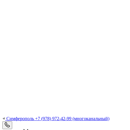
Симферополь
+7 (978) 972-42-99
(многоканальный)