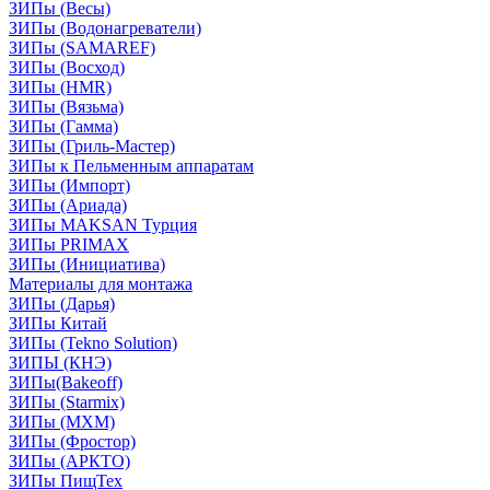
ЗИПы (Весы)
ЗИПы (Водонагреватели)
ЗИПы (SAMAREF)
ЗИПы (Восход)
ЗИПы (HMR)
ЗИПы (Вязьма)
ЗИПы (Гамма)
ЗИПы (Гриль-Мастер)
ЗИПы к Пельменным аппаратам
ЗИПы (Импорт)
ЗИПы (Ариада)
ЗИПы MAKSAN Турция
ЗИПы PRIMAX
ЗИПы (Инициатива)
Материалы для монтажа
ЗИПы (Дарья)
ЗИПы Китай
ЗИПы (Tekno Solution)
ЗИПЫ (КНЭ)
ЗИПы(Bakeoff)
ЗИПы (Starmix)
ЗИПы (МХМ)
ЗИПы (Фростор)
ЗИПы (АРКТО)
ЗИПы ПищТех