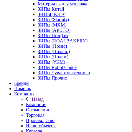
Материалы для монтажа
ЗИПы Китай
ЗИПЫ (КНЭ)
ЗИПы (Starmix)
ЗИПы (МХМ)
ЗИПы (АРКТО)
ЗИПы ПищТех
ЗИПы (ROALBAKERY)
ЗИПы (Позис)
ЗИПы (Полаир)
ЗИПы (Полюс)
ЗИПы (УКМ)
ЗИПы Robot Coupe
ЗИПы Чувашторгтехника
ЗИПы Прочие
Бренды
Помощь
Компания
Назад
Компания
О компании
Торговля
Производство
Наши объекты
Карьера