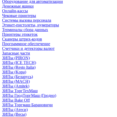
Оборудование для автоматизации
Денежные ящики
Онлайн-кассы
Чековые принтеры
Системы вызова персонала
Этикет-пистолеты, нумераторы
Терминалы сбора данных
Принтеры этикеток
Сканеры штрих-кодов
Программное обеспечение
Счетчики и детекторы валют
Запасные части
ЗИПы (PIRON)
ЗИПы (ICE TECH)
ЗИПы (Resto Italia)
ЗИПы (Kopa)
ЗИПы (Беларусь)
ЗИПы (MACH)
ЗИПы (Amitek)
ЗИПы ТоргТехМаш
ЗИПы ГродТоргМаш (Гродно)
ЗИПы Bake Off
ЗИПы Торгмаш Барановичи
ЗИПы (Атеси)
ЗИПы (Весы)