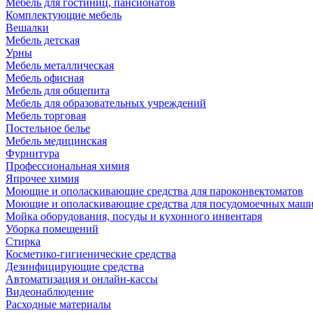
Мебель для гостиниц, пансионатов
Комплектующие мебель
Вешалки
Мебель детская
Урны
Мебель металлическая
Мебель офисная
Мебель для общепита
Мебель для образовательных учреждений
Мебель торговая
Постельное белье
Мебель медицинская
Фурнитура
Профессиональная химия
Япрочее химия
Моющие и ополаскивающие средства для пароконвектоматов
Моющие и ополаскивающие средства для посудомоечных маш
Мойка оборудования, посуды и кухонного инвентаря
Уборка помещений
Стирка
Косметико-гигиенические средства
Дезинфицирующие средства
Автоматизация и онлайн-кассы
Видеонаблюдение
Расходные материалы