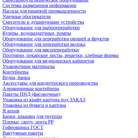
Системы размещения информации
Насосы для пищевой промышленности
Уличные обогреватели
Смесители и душирующие устройства
Оборудование для рыбопереработки
Кулеры, водораздатчики, помпы
Оборудование для переработки овощей и фруктов
Оборудование для переработки молока
Оборудование для мясопереработки
Противни, пекарские листы, решетки, хлебные формы
Оборудование для медицинских кабинетов
Упаковочные материалы
Контейнеры
Ведра, банки
Аксессуары для кондитерского производства
Алюминиевые контейнера
Пакеты ПНД (фасовочные)
Упаковка из крафт картона под ЗАКАЗ
Упаковка из бумаги и картона
Я архив
Банки, крышки для укупора
Пленки, скотч, лента РР
Гофроящики ГОСТ
Вакуумные пакеты