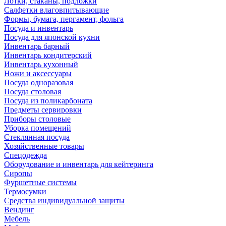
Лотки, стаканы, подложки
Салфетки влаговпитывающие
Формы, бумага, пергамент, фольга
Посуда и инвентарь
Посуда для японской кухни
Инвентарь барный
Инвентарь кондитерский
Инвентарь кухонный
Ножи и аксессуары
Посуда одноразовая
Посуда столовая
Посуда из поликарбоната
Предметы сервировки
Приборы столовые
Уборка помещений
Стеклянная посуда
Хозяйственные товары
Спецодежда
Оборудование и инвентарь для кейтеринга
Сиропы
Фуршетные системы
Термосумки
Средства индивидуальной защиты
Вендинг
Мебель